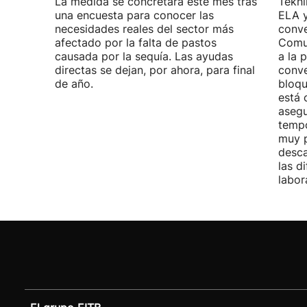
La medida se concretará este mes tras
Tekni
una encuesta para conocer las
ELA y
necesidades reales del sector más
conve
afectado por la falta de pastos
Comu
causada por la sequía. Las ayudas
a la 
directas se dejan, por ahora, para final
conve
de año.
bloqu
está 
asegu
tempo
muy p
desca
las d
labor