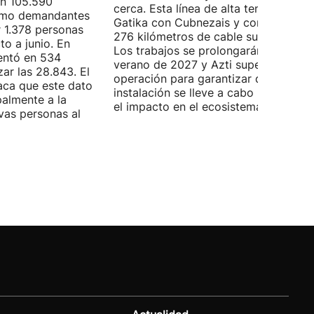
on 105.590
cerca. Esta línea de alta tensión unirá
como demandantes
Gatika con Cubnezais y contará con
 1.378 personas
276 kilómetros de cable submarino.
o a junio. En
Los trabajos se prolongarán hasta
entó en 534
verano de 2027 y Azti supervisará la
ar las 28.843. El
operación para garantizar que la
aca que este dato
instalación se lleve a cabo minimizan
palmente a la
el impacto en el ecosistema marino.
vas personas al