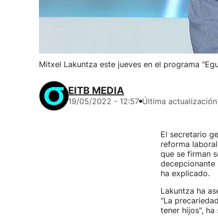
Mitxel Lakuntza este jueves en el programa "Egu
EITB MEDIA
19/05/2022 - 12:57
Última actualización
El secretario g
reforma laboral
que se firman s
decepcionante p
ha explicado.
Lakuntza ha as
"La precarieda
tener hijos", h