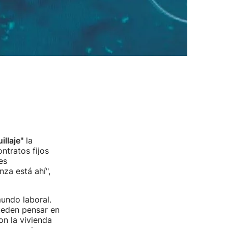
llaje"
la
ntratos fijos
es
za está ahí",
mundo laboral.
ueden pensar en
on la vivienda