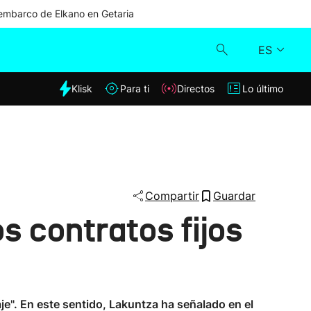
mbarco de Elkano en Getaria
ES
dia
Klisk
Para ti
Directos
Lo último
Klisk
Directos
Para ti
Compartir
Guardar
s contratos fijos
Lo último
je". En este sentido, Lakuntza ha señalado en el