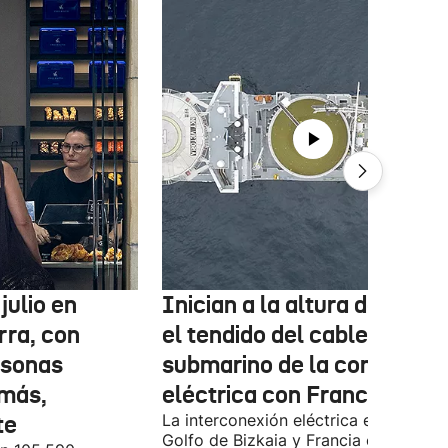
julio en
Inician a la altura de Lemo
rra, con
el tendido del cable
rsonas
submarino de la conexión
más,
eléctrica con Francia
te
La interconexión eléctrica entre el
Golfo de Bizkaia y Francia está más