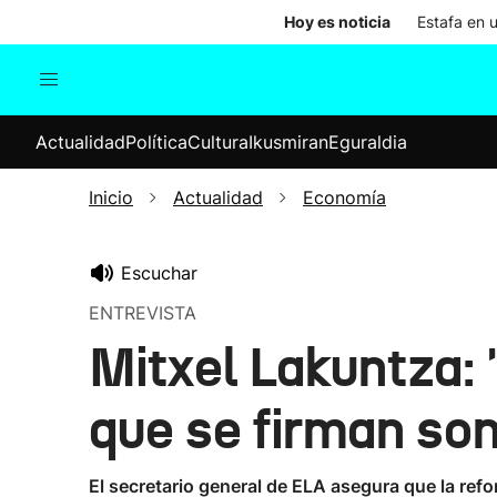
Hoy es noticia
Estafa en 
Actualidad
Política
Cul
Actualidad
Política
Cultura
Ikusmiran
Eguraldia
Sociedad
Elecciones
Economía
Inicio
Actualidad
Economía
Internacional
Escuchar
ENTREVISTA
Mitxel Lakuntza: 
que se firman son
El secretario general de ELA asegura que la ref