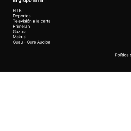
El grupo EITB
EITB
Deportes
Televisión a la carta
Primeran
Gaztea
Makusi
Guau - Gure Audioa
Política