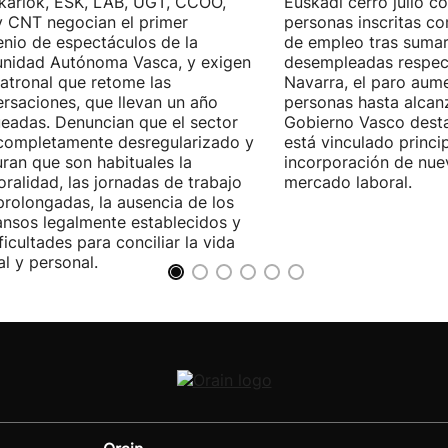
kariok, ESK, LAB, UGT, CCOO,
Euskadi cerró julio c
 CNT negocian el primer
personas inscritas 
nio de espectáculos de la
de empleo tras sumar
nidad Autónoma Vasca, y exigen
desempleadas respect
patronal que retome las
Navarra, el paro aum
rsaciones, que llevan un año
personas hasta alcanz
eadas. Denuncian que el sector
Gobierno Vasco dest
completamente desregularizado y
está vinculado princi
ran que son habituales la
incorporación de nue
ralidad, las jornadas de trabajo
mercado laboral.
rolongadas, la ausencia de los
nsos legalmente establecidos y
ificultades para conciliar la vida
al y personal.