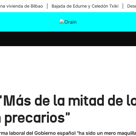
|
|
una vivienda de Bilbao
Bajada de Edurne y Celedón Txiki
Dese
tura
Ikusmiran
Egural
Salud
Tecnología
"Más de la mitad de lo
 precarios"
orma laboral del Gobierno español "ha sido un mero maquilla