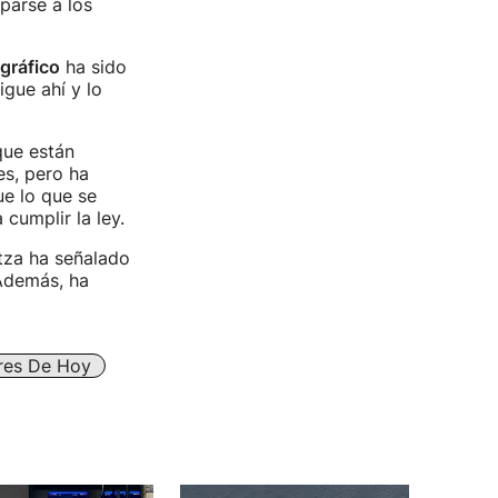
parse a los
gráfico
ha sido
igue ahí y lo
que están
es, pero ha
e lo que se
cumplir la ley.
ntza ha señalado
 Además, ha
ares De Hoy