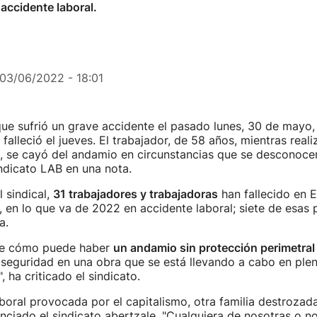
 accidente laboral.
03/06/2022 - 18:01
ue sufrió un grave accidente el pasado lunes, 30 de mayo,
 falleció el jueves. El trabajador, de 58 años, mientras real
a, se cayó del andamio en circunstancias que se desconoce
ndicato LAB en una nota.
l sindical,
31 trabajadores y trabajadoras
han fallecido en E
, en lo que va de 2022 en accidente laboral; siete de esas
a.
te cómo puede haber
un andamio sin protección perimetral
seguridad en una obra que se está llevando a cabo en ple
, ha criticado el sindicato.
boral provocada por el capitalismo, otra familia destrozad
unciado el sindicato abertzale. "Cualquiera de nosotras o 