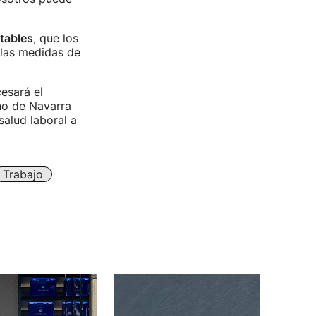
itables
, que los
 las medidas de
esará el
no de Navarra
alud laboral a
Trabajo