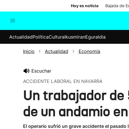
Hoy es noticia
Bajada de Ed
Actualidad
Política
Cul
Actualidad
Política
Cultura
Ikusmiran
Eguraldia
Sociedad
Elecciones
Economía
Inicio
Actualidad
Economía
Internacional
Escuchar
ACCIDENTE LABORAL EN NAVARRA
Un trabajador de
de un andamio en
El operario sufrió un grave accidente el pasado