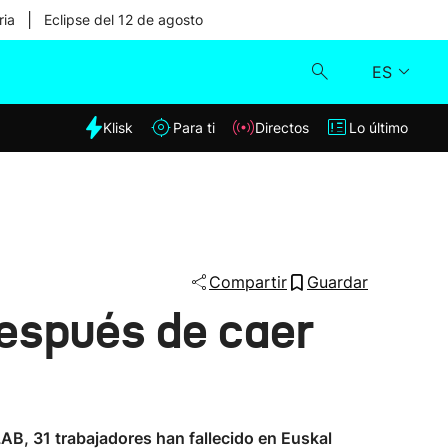
|
ria
Eclipse del 12 de agosto
ES
dia
Klisk
Para ti
Directos
Lo último
Klisk
Directos
Para ti
Compartir
Guardar
después de caer
Lo último
LAB, 31 trabajadores han fallecido en Euskal