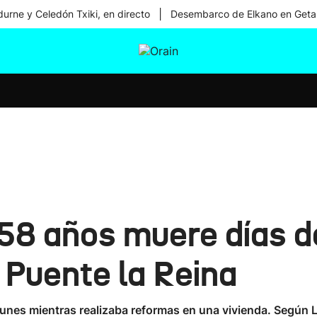
|
urne y Celedón Txiki, en directo
Desembarco de Elkano en Geta
tura
Ikusmiran
Egural
Salud
Tecnología
 58 años muere días 
 Puente la Reina
 lunes mientras realizaba reformas en una vivienda. Según 