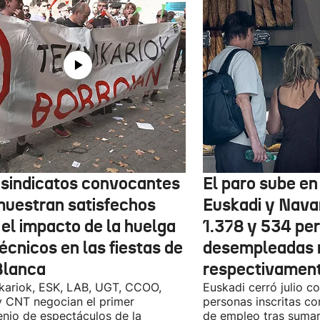
 sindicatos convocantes
El paro sube en 
muestran satisfechos
Euskadi y Nava
 el impacto de la huelga
1.378 y 534 pe
écnicos en las fiestas de
desempleadas 
Blanca
respectivamen
kariok, ESK, LAB, UGT, CCOO,
Euskadi cerró julio c
 CNT negocian el primer
personas inscritas 
nio de espectáculos de la
de empleo tras sumar