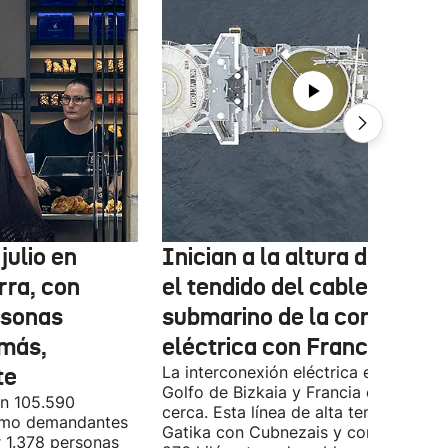
julio en
Inician a la altura de Lemo
rra, con
el tendido del cable
rsonas
submarino de la conexión
más,
eléctrica con Francia
te
La interconexión eléctrica entre el
Golfo de Bizkaia y Francia está más
on 105.590
cerca. Esta línea de alta tensión unirá
como demandantes
Gatika con Cubnezais y contará con
 1.378 personas