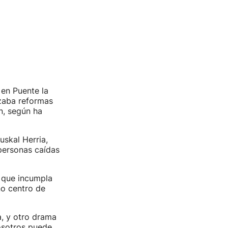
 en Puente la
izaba reformas
n, según ha
uskal Herria,
 personas caídas
que incumpla
no centro de
a, y otro drama
nosotros puede