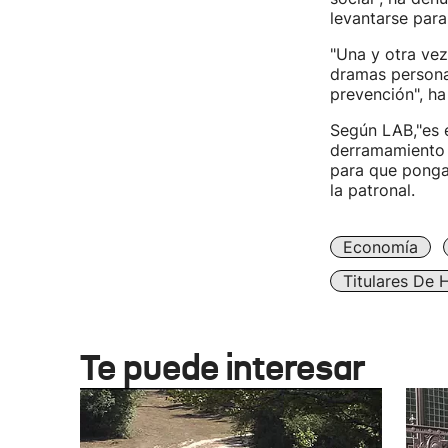
levantarse para
"Una y otra ve
dramas persona
prevención", h
Según LAB,"es 
derramamiento 
para que ponga 
la patronal.
Economía
Titulares De 
Te puede interesar