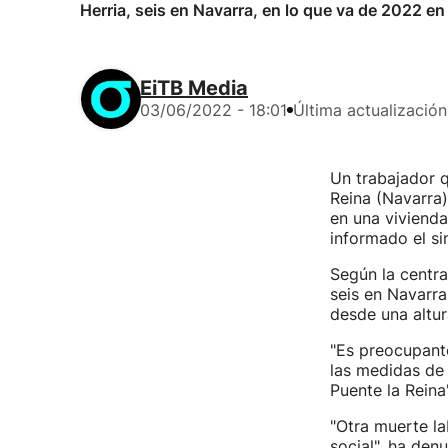
Herria, seis en Navarra, en lo que va de 2022 en
EiTB Media
03/06/2022 - 18:01
Última actualización
Un trabajador q
Reina (Navarra)
en una viviend
informado el si
Según la centra
seis en Navarra
desde una altur
"Es preocupan
las medidas de 
Puente la Reina"
"Otra muerte la
social", ha den