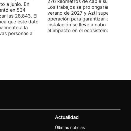
276 kilómetros de cable submarino.
o a junio. En
Los trabajos se prolongarán hasta
entó en 534
verano de 2027 y Azti supervisará la
ar las 28.843. El
operación para garantizar que la
aca que este dato
instalación se lleve a cabo minimizan
palmente a la
el impacto en el ecosistema marino.
vas personas al
Actualidad
Últimas noticias