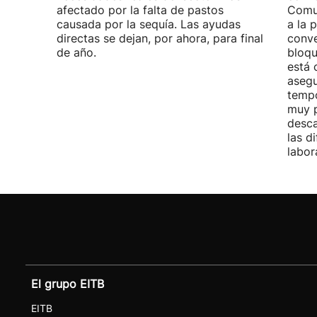
afectado por la falta de pastos
Comu
causada por la sequía. Las ayudas
a la 
directas se dejan, por ahora, para final
conve
de año.
bloqu
está 
asegu
tempo
muy p
desca
las d
labor
El grupo EITB
EITB