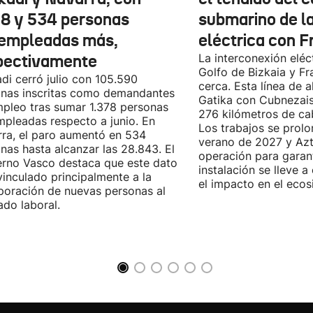
78 y 534 personas
submarino de l
empleadas más,
eléctrica con F
pectivamente
La interconexión eléct
Golfo de Bizkaia y Fr
di cerró julio con 105.590
cerca. Esta línea de a
nas inscritas como demandantes
Gatika con Cubnezais
pleo tras sumar 1.378 personas
276 kilómetros de ca
pleadas respecto a junio. En
Los trabajos se prol
ra, el paro aumentó en 534
verano de 2027 y Azti
nas hasta alcanzar las 28.843. El
operación para garant
rno Vasco destaca que este dato
instalación se lleve 
vinculado principalmente a la
el impacto en el ecos
poración de nuevas personas al
do laboral.