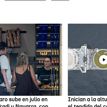
aro sube en julio en
Inician a la al
kadi y Navarra, con
el tendido del 