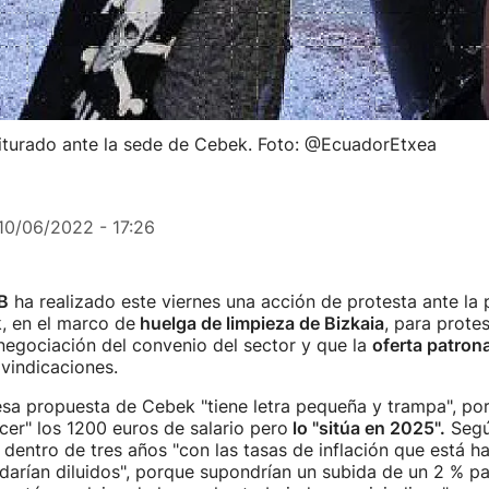
riturado ante la sede de Cebek. Foto: @EcuadorEtxea
10/06/2022 - 17:26
B
ha realizado este viernes una acción de protesta ante la 
, en el marco de
huelga de limpieza de Bizkaia
, para protes
negociación del convenio del sector y que la
oferta patrona
ivindicaciones.
esa propuesta de Cebek "tiene letra pequeña y trampa", po
cer" los 1200 euros de salario pero
lo "sitúa en 2025".
Segú
 dentro de tres años "con las tasas de inflación que está h
darían diluidos", porque supondrían un subida de un 2 % p