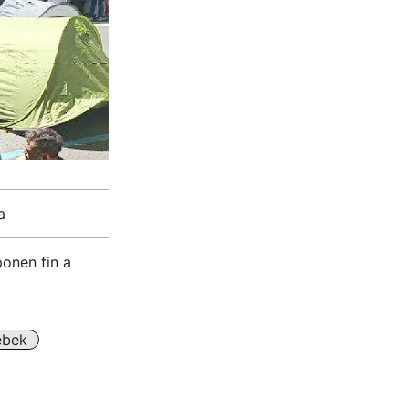
a
onen fin a
ebek