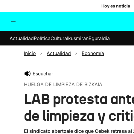
Hoy es noticia
Actualidad
Política
Cul
Actualidad
Política
Cultura
Ikusmiran
Eguraldia
Sociedad
Elecciones
Economía
Inicio
Actualidad
Economía
Internacional
Escuchar
HUELGA DE LIMPIEZA DE BIZKAIA
LAB protesta ante
de limpieza y crit
El sindicato abertzale dice que Cebek retrasa a