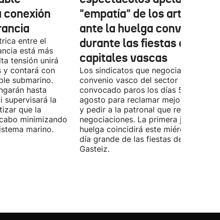
a conexión
"empatía" de los artistas
rancia
ante la huelga convocada
rica entre el
durante las fiestas de las
ancia está más
capitales vascas
lta tensión unirá
 y contará con
Los sindicatos que negocian el prime
ble submarino.
convenio vasco del sector han
ongarán hasta
convocado paros los días 5, 14 y 26 
 supervisará la
agosto para reclamar mejoras labora
izar que la
y pedir a la patronal que retome las
a cabo minimizando
negociaciones. La primera jornada de
istema marino.
huelga coincidirá este miércoles con 
día grande de las fiestas de Vitoria-
Gasteiz.