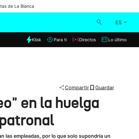
stas de La Blanca
ES
dia
Klisk
Para ti
Directos
Lo último
Klisk
Directos
Para ti
Compartir
Guardar
o" en la huelga
Lo último
 patronal
man las empleadas, por lo que solo supondría un