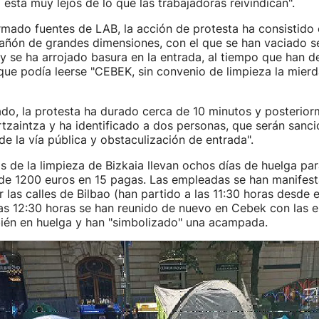
 está muy lejos de lo que las trabajadoras reivindican".
mado fuentes de LAB, la acción de protesta ha consistido e
cañón de grandes dimensiones, con el que se han vaciado s
 y se ha arrojado basura en la entrada, al tiempo que han d
que podía leerse "CEBEK, sin convenio de limpieza la mierd
do, la protesta ha durado cerca de 10 minutos y posterior
tzaintza y ha identificado a dos personas, que serán sanc
de la vía pública y obstaculización de entrada".
s de la limpieza de Bizkaia llevan ochos días de huelga p
 de 1200 euros en 15 pagas. Las empleadas se han manifes
las calles de Bilbao (han partido a las 11:30 horas desde 
las 12:30 horas se han reunido de nuevo en Cebek con las
ién en huelga y han "simbolizado" una acampada.