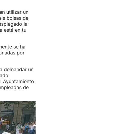
n utilizar un
eis bolsas de
esplegado la
a está en tu
mente se ha
ionadas por
ara demandar un
tado
el Ayuntamiento
 empleadas de