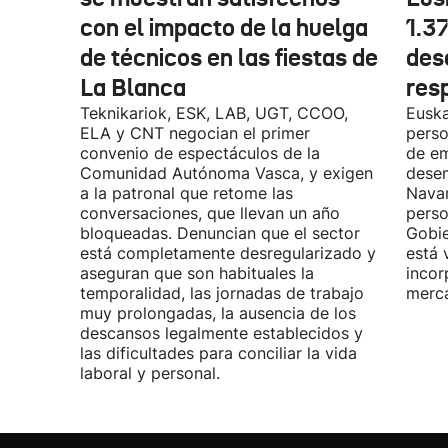
con el impacto de la huelga
1.3
de técnicos en las fiestas de
des
La Blanca
res
Teknikariok, ESK, LAB, UGT, CCOO,
Euska
ELA y CNT negocian el primer
perso
convenio de espectáculos de la
de em
Comunidad Autónoma Vasca, y exigen
desem
a la patronal que retome las
Navar
conversaciones, que llevan un año
perso
bloqueadas. Denuncian que el sector
Gobie
está completamente desregularizado y
está 
aseguran que son habituales la
incor
temporalidad, las jornadas de trabajo
merca
muy prolongadas, la ausencia de los
descansos legalmente establecidos y
las dificultades para conciliar la vida
laboral y personal.