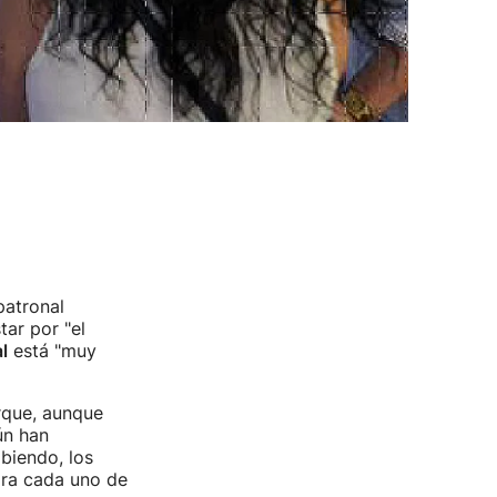
patronal
tar por "el
l
está "muy
rque, aunque
n han
abiendo, los
ara cada uno de