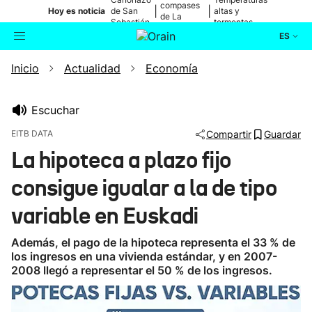
compases
|
|
Hoy es noticia
de San
altas y
de La
Sebastián
tormentas
Blanca
ES
Inicio
Actualidad
Economía
Actualidad
Buscador
Política
Escuchar
EITB DATA
Compartir
Guardar
Cultura
La hipoteca a plazo fijo
consigue igualar a la de tipo
Ikusmiran
variable en Euskadi
Eguraldia
Además, el pago de la hipoteca representa el 33 % de
los ingresos en una vivienda estándar, y en 2007-
2008 llegó a representar el 50 % de los ingresos.