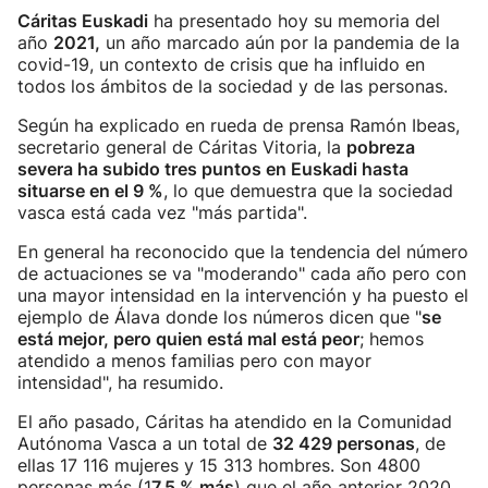
Cáritas Euskadi
ha presentado hoy su memoria del
año
2021,
un año marcado aún por la pandemia de la
covid-19, un contexto de crisis que ha influido en
todos los ámbitos de la sociedad y de las personas.
Según ha explicado en rueda de prensa Ramón Ibeas,
secretario general de Cáritas Vitoria, la
pobreza
severa ha subido tres puntos en Euskadi hasta
situarse en el 9 %
, lo que demuestra que la sociedad
vasca está cada vez "más partida".
En general ha reconocido que la tendencia del número
de actuaciones se va "moderando" cada año pero con
una mayor intensidad en la intervención y ha puesto el
ejemplo de Álava donde los números dicen que "
se
está mejor, pero quien está mal está peor
; hemos
atendido a menos familias pero con mayor
intensidad", ha resumido.
El año pasado, Cáritas ha atendido en la Comunidad
Autónoma Vasca a un total de
32 429 personas
, de
ellas 17 116 mujeres y 15 313 hombres. Son 4800
personas más (1
7,5 % más
) que el año anterior 2020,