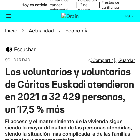
Fiestas de
|
|
Hoy es noticia
cáncer
12 de
La Blanca
colorrectal
agosto
ES
Inicio
Actualidad
Economía
Actualidad
Buscador
Política
Escuchar
SOLIDARIDAD
Compartir
Guardar
Cultura
Los voluntarios y voluntarias
de Cáritas Euskadi atendieron
Ikusmiran
en 2021 a 32 429 personas,
Eguraldia
un 17,5 % más
El acceso y el mantenimiento de la vivienda sigue
siendo la mayor dificultad de las personas atendidas,
siendo la situación más complicada la de las familias