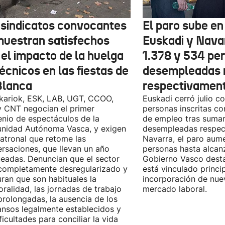
 sindicatos convocantes
El paro sube en 
muestran satisfechos
Euskadi y Nava
 el impacto de la huelga
1.378 y 534 pe
écnicos en las fiestas de
desempleadas 
Blanca
respectivamen
kariok, ESK, LAB, UGT, CCOO,
Euskadi cerró julio c
 CNT negocian el primer
personas inscritas 
nio de espectáculos de la
de empleo tras sumar
nidad Autónoma Vasca, y exigen
desempleadas respect
patronal que retome las
Navarra, el paro aum
rsaciones, que llevan un año
personas hasta alcanz
eadas. Denuncian que el sector
Gobierno Vasco dest
completamente desregularizado y
está vinculado princi
ran que son habituales la
incorporación de nue
ralidad, las jornadas de trabajo
mercado laboral.
rolongadas, la ausencia de los
nsos legalmente establecidos y
ificultades para conciliar la vida