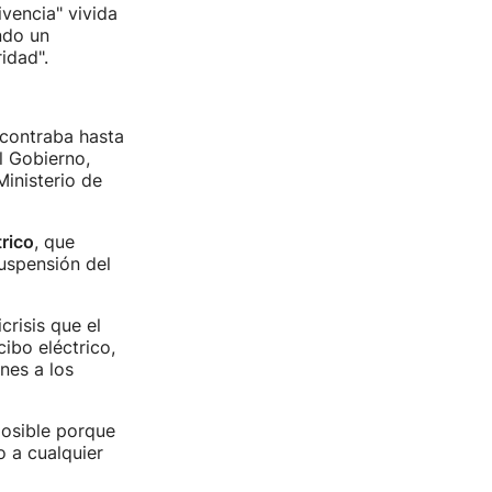
vencia" vivida
ndo un
idad".
ncontraba hasta
l Gobierno,
Ministerio de
trico
, que
suspensión del
crisis que el
ibo eléctrico,
nes a los
posible porque
o a cualquier