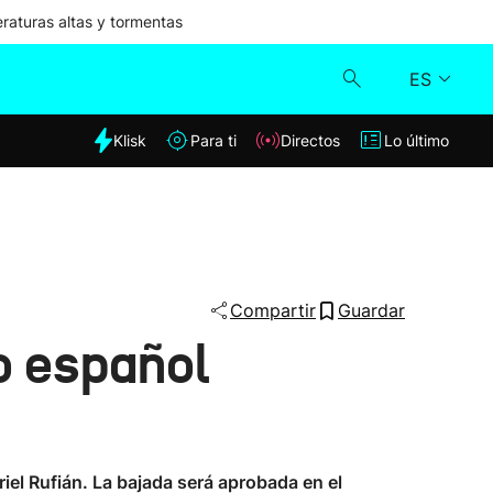
aturas altas y tormentas
ES
dia
Klisk
Para ti
Directos
Lo último
Klisk
Directos
Para ti
Compartir
Guardar
o español
Lo último
iel Rufián. La bajada será aprobada en el