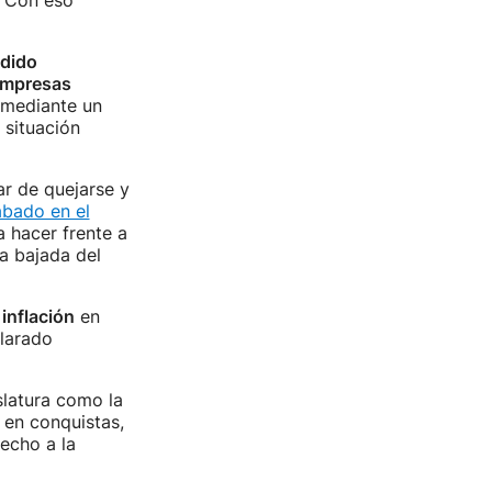
 "Con eso
edido
empresas
a mediante un
 situación
r de quejarse y
ábado en el
 hacer frente a
la bajada del
 inflación
en
clarado
slatura como la
 en conquistas,
echo a la