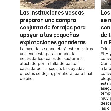
Las instituciones vascas
Los
preparan una compra
se 
conjunta de forrajes para
con
apoyar a las pequeñas
de t
explotaciones ganaderas
La 
La medida se concretará este mes tras
Tekni
una encuesta para conocer las
ELA y
necesidades reales del sector más
conve
afectado por la falta de pastos
Comu
causada por la sequía. Las ayudas
a la 
directas se dejan, por ahora, para final
conve
de año.
bloqu
está 
asegu
tempo
muy p
desca
las d