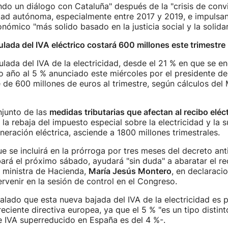
do un diálogo con Cataluña" después de la "crisis de convi
ad autónoma, especialmente entre 2017 y 2019, e impulsa
nómico "más solido basado en la justicia social y la solidar
lada del IVA eléctrico costará 600 millones este trimestre
lada del IVA de la electricidad, desde el 21 % en que se e
o año al 5 % anunciado este miércoles por el presidente de
 de 600 millones de euros al trimestre, según cálculos del 
njunto de las
medidas tributarias que afectan al recibo eléc
la rebaja del impuesto especial sobre la electricidad y la 
eración eléctrica, asciende a 1800 millones trimestrales.
e se incluirá en la prórroga por tres meses del decreto anti
rá el próximo sábado, ayudará "sin duda" a abaratar el rec
 ministra de Hacienda,
María Jesús Montero
, en declaracio
ervenir en la sesión de control en el Congreso.
lado que esta nueva bajada del IVA de la electricidad es 
reciente directiva europea, ya que el 5 % "es un tipo distint
de IVA superreducido en España es del 4 %-.