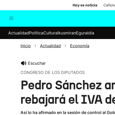
Hoy es noticia
Cañona
Actualidad
Política
Cul
Actualidad
Política
Cultura
Ikusmiran
Eguraldia
Sociedad
Elecciones
Economía
Inicio
Actualidad
Economía
Internacional
Escuchar
CONGRESO DE LOS DIPUTADOS
Pedro Sánchez an
rebajará el IVA de
Así lo ha afirmado en la sesión de control al G