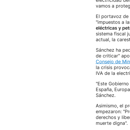
electricidad de
vamos a protege
El portavoz de
"impuestos a la
eléctricas y pet
sistema fiscal 
actual, la carest
Sánchez ha pedi
de criticar" ap
Consejo de Mini
la crisis provo
IVA de la electr
"Este Gobierno
España, Europa 
Sánchez.
Asimismo, el pr
empezaron: "Pro
derechos y lib
muerte digna".