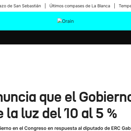
|
|
zo de San Sebastián
Últimos compases de La Blanca
Temper
tura
Ikusmiran
Egural
Salud
Tecnología
uncia que el Gobiern
 la luz del 10 al 5 %
obierno en el Congreso en respuesta al diputado de ERC Gabr