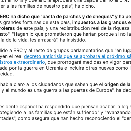
l 21 al 10 % y que ahora aprobará una bajada del 10 al 5 %.
r a las familias de nuestro país", ha dicho.
ERC ha dicho que "basta de parches y de cheques" y ha p
s grandes fortunas de este país,
impuestos a las grandes 
roleras
de este país, y una redistribución real de la riquez
justo". "Hagan lo que prometieron que harían porque si no la
ía de la vida, les arrasará", ha insistido.
do a ERC y al resto de grupos parlamentarios que "en luga
oyen el real
decreto anticrisis que se aprobará el próximo s
stros extraordinario
, que prorrogará medidas en vigor para
cada por la guerra en Ucrania e incluirá otras nuevas como 
icidad.
 habla claro a los ciudadanos que saben que el
origen de la
y el mundo es una guerra a las puertas de Europa", ha de
esidente español ha respondido que piensan acabar la legi
tegiendo a las familias que están sufriendo" y "avanzando
ertades", como asegura que han hecho reconociendo el "der