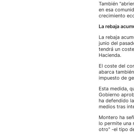
También "abrien
en esa comunid
crecimiento eco
La rebaja acumu
La rebaja acumu
junio del pasad
tendrá un coste
Hacienda.
El coste del co
abarca también 
impuesto de gen
Esta medida, qu
Gobierno aproba
ha defendido la
medios tras int
Montero ha seña
lo permite una 
otro" -el tipo 