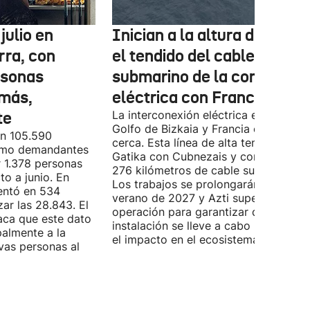
julio en
Inician a la altura de Lemo
rra, con
el tendido del cable
rsonas
submarino de la conexión
más,
eléctrica con Francia
te
La interconexión eléctrica entre el
Golfo de Bizkaia y Francia está más
on 105.590
cerca. Esta línea de alta tensión unirá
como demandantes
Gatika con Cubnezais y contará con
 1.378 personas
276 kilómetros de cable submarino.
o a junio. En
Los trabajos se prolongarán hasta
entó en 534
verano de 2027 y Azti supervisará la
ar las 28.843. El
operación para garantizar que la
aca que este dato
instalación se lleve a cabo minimizan
palmente a la
el impacto en el ecosistema marino.
vas personas al