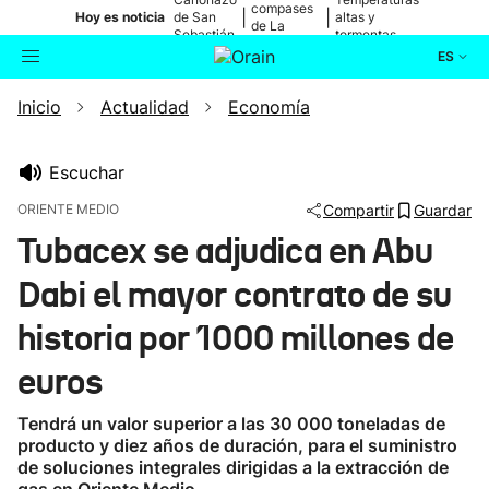
compases
|
|
Hoy es noticia
de San
altas y
de La
Sebastián
tormentas
Blanca
ES
Inicio
Actualidad
Economía
Actualidad
Buscador
Política
Escuchar
ORIENTE MEDIO
Compartir
Guardar
Cultura
Tubacex se adjudica en Abu
Dabi el mayor contrato de su
Ikusmiran
historia por 1000 millones de
Eguraldia
euros
Tendrá un valor superior a las 30 000 toneladas de
producto y diez años de duración, para el suministro
de soluciones integrales dirigidas a la extracción de