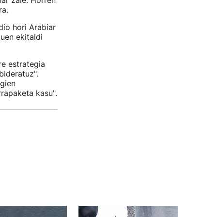
har zaie. Horren
ra.
io hori Arabiar
uen ekitaldi
e estrategia
ideratuz".
rgien
rapaketa kasu".