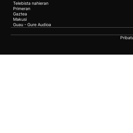
Telebista nahieran
Primeran
Gaztea
Makusi
Guau - Gure Audioa
Pribat