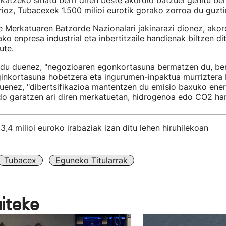
ikatzeko sinatu berri diren beste akordio batzuei gehitu be
ioz, Tubacexek 1.500 milioi eurotik gorako zorroa du guzti
 Merkatuaren Batzorde Nazionalari jakinarazi dionez, akord
ko enpresa industrial eta inbertitzaile handienak biltzen dit
ute.
ldu duenez, "negozioaren egonkortasuna bermatzen du, ber
inkortasuna hobetzera eta ingurumen-inpaktua murriztera b
uenez, "dibertsifikazioa mantentzen du emisio baxuko ene
do garatzen ari diren merkatuetan, hidrogenoa edo CO2 har
,4 milioi euroko irabaziak izan ditu lehen hiruhilekoan
Tubacex
Eguneko Titularrak
aiteke