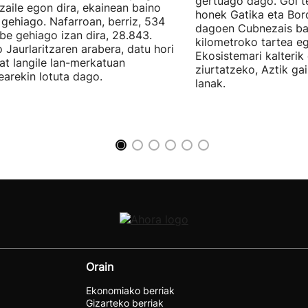
gertuago dago. Goi te
zaile egon dira, ekainean baino
honek Gatika eta Bord
 gehiago. Nafarroan, berriz, 534
dagoen Cubnezais ba
be gehiago izan dira, 28.843.
kilometroko tartea eg
 Jaurlaritzaren arabera, datu hori
Ekosistemari kalterik
at langile lan-merkatuan
ziurtatzeko, Aztik ga
earekin lotuta dago.
lanak.
Orain
Ekonomiako berriak
Gizarteko berriak