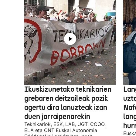
Ikuskizunetako teknikarien
Lan
grebaren deitzaileak pozik
uzt
agertu dira lanuzteak izan
Naf
duen jarraipenarekin
lan
Teknikariok, ESK, LAB, UGT, CCOO,
hur
ELA eta CNT Euskal Autonomia
Euska