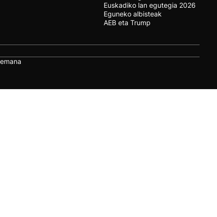
Euskadiko lan egutegia 2026
Eguneko albisteak
AEB eta Trump
remana