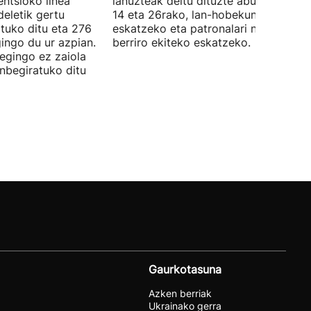
ntsioko linea
lanuzteak deitu dituzte abuztuaren 5,
eletik gertu
14 eta 26rako, lan-hobekuntzak
tuko ditu eta 276
eskatzeko eta patronalari negoziazio
ingo du ur azpian.
berriro ekiteko eskatzeko.
 egingo ez zaiola
inbegiratuko ditu
Gaurkotasuna
Azken berriak
Ukrainako gerra