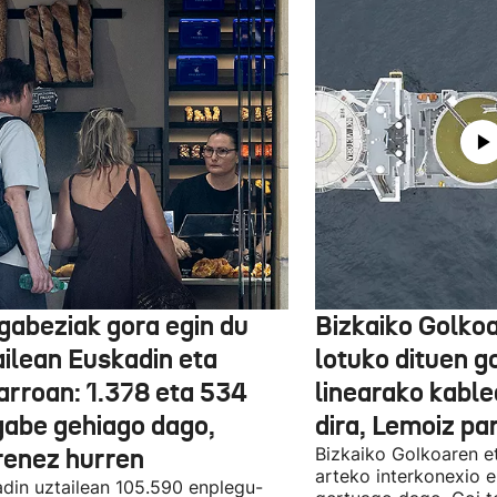
gabeziak gora egin du
Bizkaiko Golkoa
ailean Euskadin eta
lotuko dituen g
arroan: 1.378 eta 534
linearako kable
gabe gehiago dago,
dira, Lemoiz pa
renez hurren
Bizkaiko Golkoaren e
arteko interkonexio e
din uztailean 105.590 enplegu-