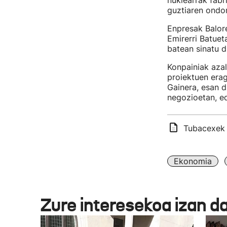
nuklearrak fabr
guztiaren ondor
Enpresak Balore
Emirerri Batueta
batean sinatu d
Konpainiak aza
proiektuen erag
Gainera, esan d
negozioetan, e
Tubacexek 3
Ekonomia
Zure interesekoa izan d