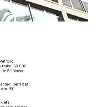
Petrolio
n truke. 30.000
alde Ertainean
antegi berri bat
 eta 150
ak eta