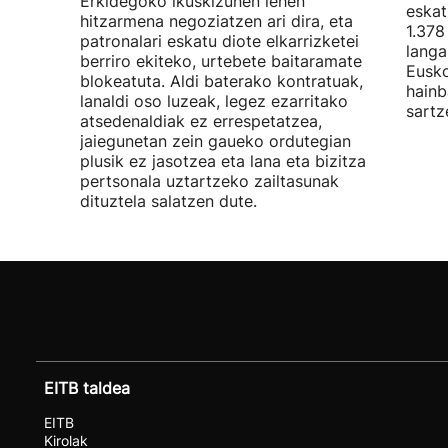
Erkidegoko ikuskizunen lehen
eskat
hitzarmena negoziatzen ari dira, eta
1.378
patronalari eskatu diote elkarrizketei
langa
berriro ekiteko, urtebete baitaramate
Eusko
blokeatuta. Aldi baterako kontratuak,
hainb
lanaldi oso luzeak, legez ezarritako
sartz
atsedenaldiak ez errespetatzea,
jaiegunetan zein gaueko ordutegian
plusik ez jasotzea eta lana eta bizitza
pertsonala uztartzeko zailtasunak
dituztela salatzen dute.
EITB taldea
EITB
Kirolak