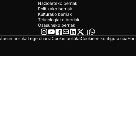
Nazioarteko berriak
Politikako berriak
Kulturako berriak
Teknologiako berriak
Osasuneko berriak
utasun politika
Lege oharra
Cookie politika
Cookieen konfigurazioa
Har