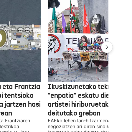
 eta Frantzia
Ikuskizunetako teknikariek
oi tentsioko
"enpatia" eskatu diete
a jartzen hasi
artistei hiriburuetako jaiet
rean
deitutako greban
ta Frantziaren
EAEko lehen lan-hitzarmena
lektrikoa
negoziatzen ari diren sindikatuek