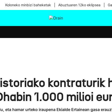
|
|
Koloneko minbizi baheketak
Abuztuaren 12ko eklipsea
Ga
tura
Ikusmiran
Egural
Osasuna
Teknologia
storiako kontraturik
habin 1.000 milioi eu
, eta hamar urteko iraupena Ekialde Ertainean gasa erauzt