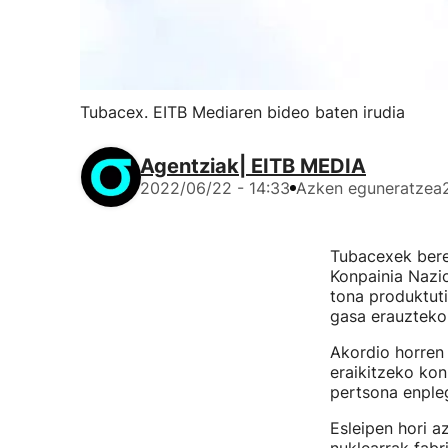
Tubacex. EITB Mediaren bideo baten irudia
Agentziak| EITB MEDIA
2022/06/22 - 14:33
Azken eguneratzea
Tubacexek bere 
Konpainia Nazio
tona produktuti
gasa erauzteko 
Akordio horren 
eraikitzeko ko
pertsona enpleg
Esleipen hori a