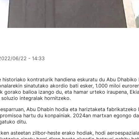
2022/06/22 - 14:33
historiako kontraturik handiena eskuratu du Abu Dhabiko 
nalarekin sinatutako akordio bati esker, 1.000 miloi eurore
k gorako balioa izango du, eta hamar urteko iraupena, Eki
soluzio integralak hornitzeko.
esparruan, Abu Dhabin hodia eta hariztaketa fabrikatzeko l
npromisoa hartu du konpainiak. 2024an martxan egongo da
atuko ditu.
zken asteetan zilbor-heste erako hodiak, hodi aeroespazial