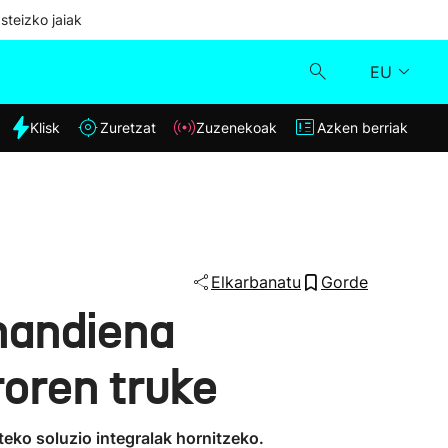
steizko jaiak
EU
dia
Klisk
Zuretzat
Zuzenekoak
Azken berriak
Klisk
Zuzenekoak
Zuretzat
Elkarbanatu
Gorde
 handiena
Azken berriak
roren truke
eko soluzio integralak hornitzeko.