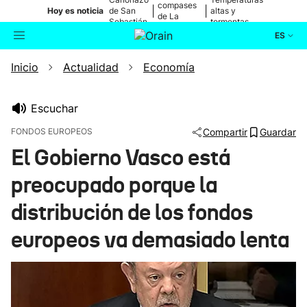
compases
|
|
Hoy es noticia
de San
altas y
de La
Sebastián
tormentas
Blanca
ES
Inicio
Actualidad
Economía
Actualidad
Buscador
Política
Escuchar
FONDOS EUROPEOS
Compartir
Guardar
Cultura
El Gobierno Vasco está
preocupado porque la
Ikusmiran
distribución de los fondos
Eguraldia
europeos va demasiado lenta