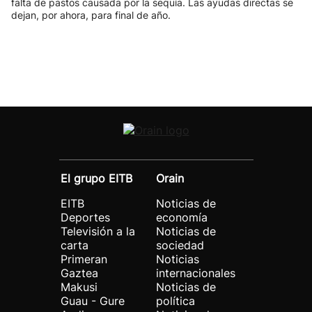
falta de pastos causada por la sequía. Las ayudas directas se
dejan, por ahora, para final de año.
El grupo EITB
Orain
EITB
Noticias de
Deportes
economía
Televisión a la
Noticias de
carta
sociedad
Primeran
Noticias
Gaztea
internacionales
Makusi
Noticias de
Guau - Gure
política