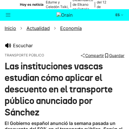
Edurne y
del 12
|
|
Hoy es noticia
de Elkano
Celedón Txiki,
de
en Getaria
en directo
agosto
ES
Inicio
Actualidad
Economía
Actualidad
Buscador
Política
Escuchar
TRANSPORTE PÚBLICO
Compartir
Guardar
Cultura
Las instituciones vascas
estudian cómo aplicar el
Ikusmiran
descuento en el transporte
Eguraldia
público anunciado por
Sánchez
El Gobierno español anunció la semana pasada un