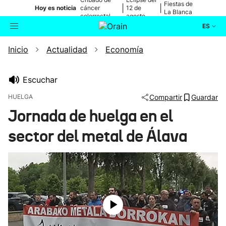
Fiestas de
|
|
Hoy es noticia
cáncer
12 de
La Blanca
colorrectal
agosto
ES
Inicio
Actualidad
Economía
Actualidad
Buscador
Política
Escuchar
HUELGA
Compartir
Guardar
Cultura
Jornada de huelga en el
sector del metal de Álava
Ikusmiran
Eguraldia