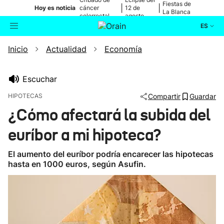
Fiestas de
|
|
Hoy es noticia
cáncer
12 de
La Blanca
colorrectal
agosto
ES
Inicio
Actualidad
Economía
Actualidad
Buscador
Política
Escuchar
HIPOTECAS
Compartir
Guardar
Cultura
¿Cómo afectará la subida del
euríbor a mi hipoteca?
Ikusmiran
El aumento del euríbor podría encarecer las hipotecas
Eguraldia
hasta en 1000 euros, según Asufin.