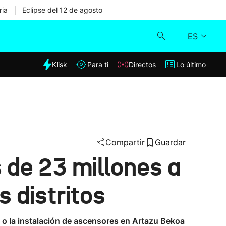
|
ria
Eclipse del 12 de agosto
ES
dia
Klisk
Para ti
Directos
Lo último
Klisk
Directos
Para ti
Compartir
Guardar
 de 23 millones a
Lo último
 distritos
a o la instalación de ascensores en Artazu Bekoa