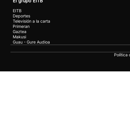
El grupo EITB
EITB
Deportes
Televisión a la carta
Primeran
Gaztea
Makusi
Guau - Gure Audioa
Política