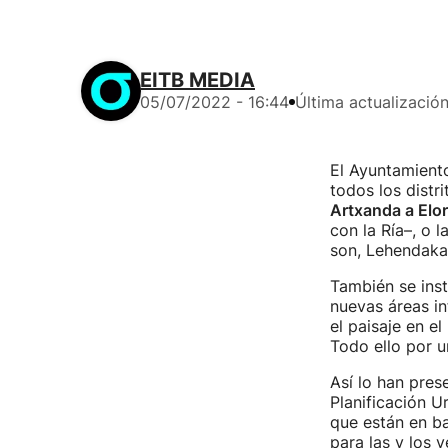
EITB MEDIA
05/07/2022 - 16:44
Última actualizació
El Ayuntamient
todos los distri
Artxanda a Elor
con la Ría–, o l
son, Lehendakar
También se ins
nuevas áreas in
el paisaje en e
Todo ello por 
Así lo han pre
Planificación 
que están en ba
para las y los 