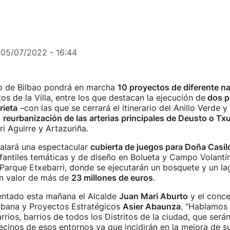
n
05/07/2022 - 16:44
o de Bilbao pondrá en marcha
10 proyectos de diferente na
tos de la Villa, entre los que destacan la ejecución de
dos p
rieta
–con las que se cerrará el itinerario del Anillo Verde y
a
reurbanización de las arterias principales de Deusto o Tx
i Aguirre y Artazuriña.
talará una espectacular
cubierta de juegos para Doña Casil
fantiles temáticas y de diseño en Bolueta y Campo Volantín
l Parque Etxebarri, donde se ejecutarán un bosquete y un lago
un valor de más de
23 millones de euros
.
sentado esta mañana el Alcalde
Juan Mari Aburto
y el conce
Urbana y Proyectos Estratégicos
Asier Abaunza
. "Hablamos
rrios, barrios de todos los Distritos de la ciudad, que será
vecinos de esos entornos ya que incidirán en la mejora de s