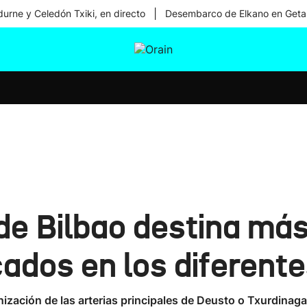
|
urne y Celedón Txiki, en directo
Desembarco de Elkano en Geta
tura
Ikusmiran
Egural
Salud
Tecnología
de Bilbao destina más
ados en los diferentes
anización de las arterias principales de Deusto o Txurdinag