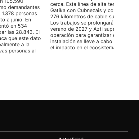
on 105.590
cerca. Esta línea de alta tensión unirá
como demandantes
Gatika con Cubnezais y contará con
 1.378 personas
276 kilómetros de cable submarino.
o a junio. En
Los trabajos se prolongarán hasta
entó en 534
verano de 2027 y Azti supervisará la
ar las 28.843. El
operación para garantizar que la
aca que este dato
instalación se lleve a cabo minimizan
palmente a la
el impacto en el ecosistema marino.
vas personas al