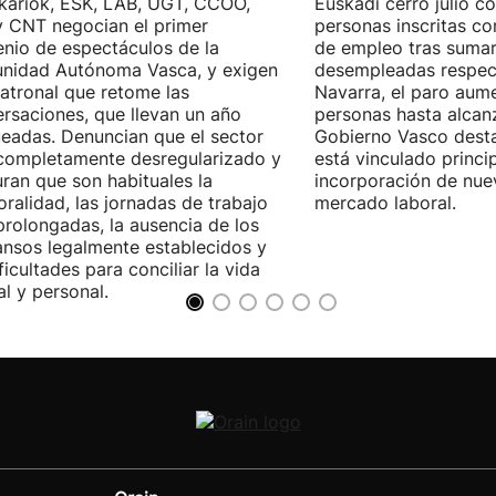
kariok, ESK, LAB, UGT, CCOO,
Euskadi cerró julio c
 CNT negocian el primer
personas inscritas 
nio de espectáculos de la
de empleo tras sumar
nidad Autónoma Vasca, y exigen
desempleadas respect
patronal que retome las
Navarra, el paro aum
rsaciones, que llevan un año
personas hasta alcanz
eadas. Denuncian que el sector
Gobierno Vasco dest
completamente desregularizado y
está vinculado princi
ran que son habituales la
incorporación de nue
ralidad, las jornadas de trabajo
mercado laboral.
rolongadas, la ausencia de los
nsos legalmente establecidos y
ificultades para conciliar la vida
al y personal.