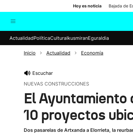
Hoy es noticia
Bajada de Ed
Actualidad
Política
Cul
Actualidad
Política
Cultura
Ikusmiran
Eguraldia
Sociedad
Elecciones
Economía
Inicio
Actualidad
Economía
Internacional
Escuchar
NUEVAS CONSTRUCCIONES
El Ayuntamiento 
10 proyectos ubic
Dos pasarelas de Artxanda a Elorrieta, la reurb