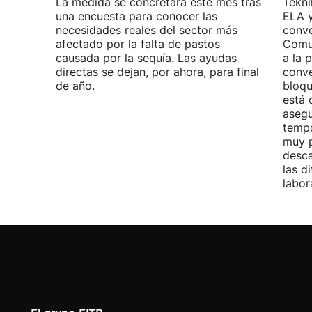
La medida se concretará este mes tras
Tekni
una encuesta para conocer las
ELA y
necesidades reales del sector más
conve
afectado por la falta de pastos
Comu
causada por la sequía. Las ayudas
a la 
directas se dejan, por ahora, para final
conve
de año.
bloqu
está 
asegu
tempo
muy p
desca
las d
labor