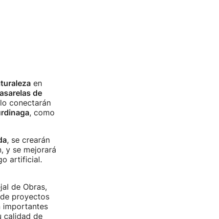
turaleza
en
asarelas de
 lo conectarán
urdinaga
, como
da
, se crearán
, y se mejorará
 artificial.
jal de Obras,
 de proyectos
n importantes
u calidad de