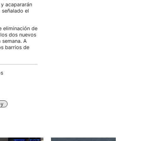
s y acapararán
 señalado el
 eliminación de
 los dos nuevos
a semana. A
s barrios de
os
oy