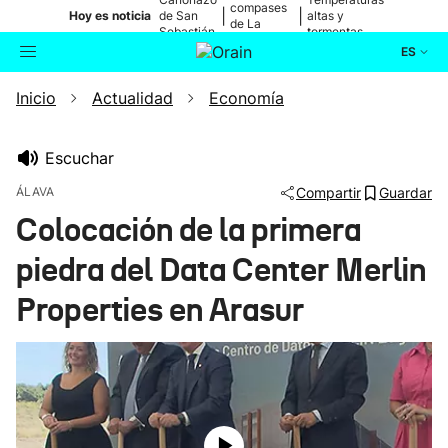
compases
|
|
Hoy es noticia
de San
altas y
de La
Sebastián
tormentas
Blanca
ES
Inicio
Actualidad
Economía
Actualidad
Buscador
Política
Escuchar
ÁLAVA
Compartir
Guardar
Cultura
Colocación de la primera
piedra del Data Center Merlin
Ikusmiran
Properties en Arasur
Eguraldia