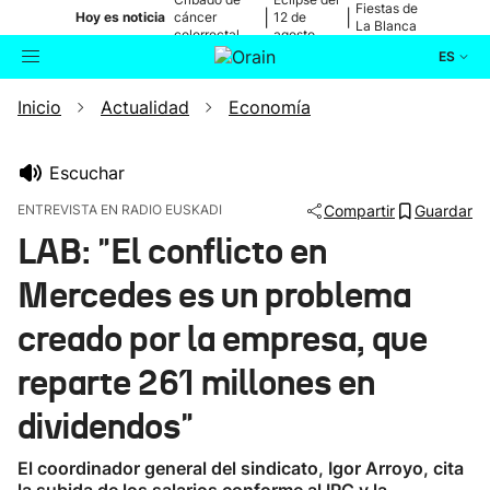
Fiestas de
|
|
Hoy es noticia
cáncer
12 de
La Blanca
colorrectal
agosto
ES
Inicio
Actualidad
Economía
Actualidad
Buscador
Política
Escuchar
ENTREVISTA EN RADIO EUSKADI
Compartir
Guardar
Cultura
LAB: "El conflicto en
Mercedes es un problema
Ikusmiran
creado por la empresa, que
Eguraldia
reparte 261 millones en
dividendos"
El coordinador general del sindicato, Igor Arroyo, cita