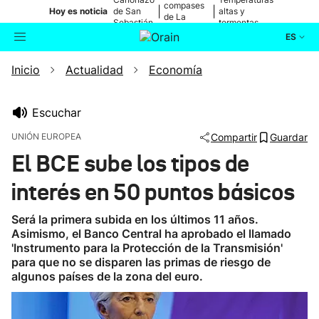
compases
|
|
Hoy es noticia
de San
altas y
de La
Sebastián
tormentas
Blanca
ES
Inicio
Actualidad
Economía
Actualidad
Buscador
Política
Escuchar
UNIÓN EUROPEA
Compartir
Guardar
Cultura
El BCE sube los tipos de
interés en 50 puntos básicos
Ikusmiran
Será la primera subida en los últimos 11 años.
Eguraldia
Asimismo, el Banco Central ha aprobado el llamado
'Instrumento para la Protección de la Transmisión'
para que no se disparen las primas de riesgo de
algunos países de la zona del euro.