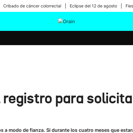
|
|
Cribado de cáncer colorrectal
Eclipse del 12 de agosto
Fie
tura
Ikusmiran
Egural
Salud
Tecnología
 registro para solicit
s a modo de fianza. Si durante los cuatro meses que estará