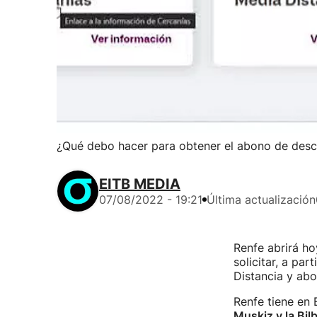
¿Qué debo hacer para obtener el abono de descu
EITB MEDIA
07/08/2022 - 19:21
Última actualización
Renfe abrirá ho
solicitar, a par
Distancia y ab
Renfe tiene en 
Muskiz y la Bi