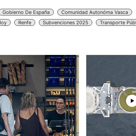
Gobierno De España
Comunidad Autonóma Vasca
Hoy
Renfe
Subvenciones 2025
Transporte Púb