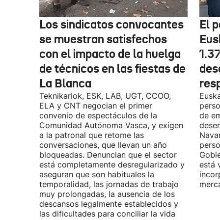
Los sindicatos convocantes
El p
se muestran satisfechos
Eus
con el impacto de la huelga
1.3
de técnicos en las fiestas de
des
La Blanca
res
Teknikariok, ESK, LAB, UGT, CCOO,
Euska
ELA y CNT negocian el primer
perso
convenio de espectáculos de la
de em
Comunidad Autónoma Vasca, y exigen
desem
a la patronal que retome las
Navar
conversaciones, que llevan un año
perso
bloqueadas. Denuncian que el sector
Gobie
está completamente desregularizado y
está 
aseguran que son habituales la
incor
temporalidad, las jornadas de trabajo
merca
muy prolongadas, la ausencia de los
descansos legalmente establecidos y
las dificultades para conciliar la vida