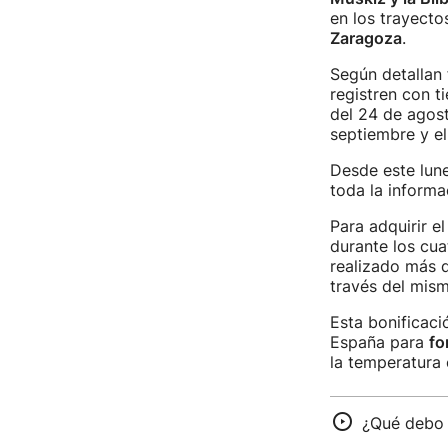
en los trayecto
Zaragoza
.
Según detallan 
registren con t
del 24 de agost
septiembre y el
Desde este lune
toda la informa
Para adquirir e
durante los cua
realizado más d
través del mis
Esta bonificac
España para
fo
la temperatura e
¿Qué debo 