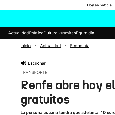
Hoy es noticia
Actualidad
Política
Cul
Actualidad
Política
Cultura
Ikusmiran
Eguraldia
Sociedad
Elecciones
Economía
Inicio
Actualidad
Economía
Internacional
Escuchar
TRANSPORTE
Renfe abre hoy el
gratuitos
La persona usuaria tendrá que adelantar 10 euro