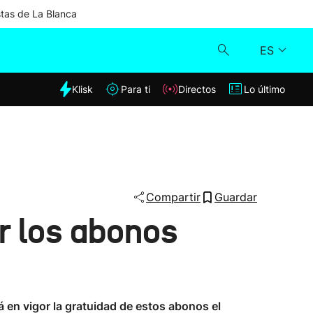
stas de La Blanca
ES
dia
Klisk
Para ti
Directos
Lo último
Klisk
Directos
Para ti
Compartir
Guardar
ar los abonos
Lo último
 en vigor la gratuidad de estos abonos el