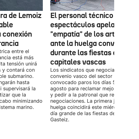
tura de Lemoiz
El personal técnico de
cable
espectáculos apela a la
a conexión
"empatía" de los artistas
rancia
ante la huelga convocada
rica entre el
durante las fiestas de las
ancia está más
capitales vascas
lta tensión unirá
 y contará con
Los sindicatos que negocian el prime
ble submarino.
convenio vasco del sector han
ongarán hasta
convocado paros los días 5, 14 y 26 
 supervisará la
agosto para reclamar mejoras labora
izar que la
y pedir a la patronal que retome las
a cabo minimizando
negociaciones. La primera jornada de
istema marino.
huelga coincidirá este miércoles con 
día grande de las fiestas de Vitoria-
Gasteiz.