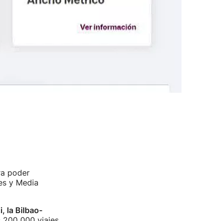
ra poder
es y Media
, la Bilbao-
s 200 000 viajes