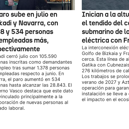
aro sube en julio en
Inician a la al
kadi y Navarra, con
el tendido del 
78 y 534 personas
submarino de l
empleadas más,
eléctrica con F
pectivamente
La interconexión eléct
Golfo de Bizkaia y Fr
di cerró julio con 105.590
cerca. Esta línea de a
nas inscritas como demandantes
Gatika con Cubnezais
pleo tras sumar 1.378 personas
276 kilómetros de ca
pleadas respecto a junio. En
Los trabajos se prol
ra, el paro aumentó en 534
verano de 2027 y Azti
nas hasta alcanzar las 28.843. El
operación para garant
rno Vasco destaca que este dato
instalación se lleve 
vinculado principalmente a la
el impacto en el ecos
poración de nuevas personas al
do laboral.