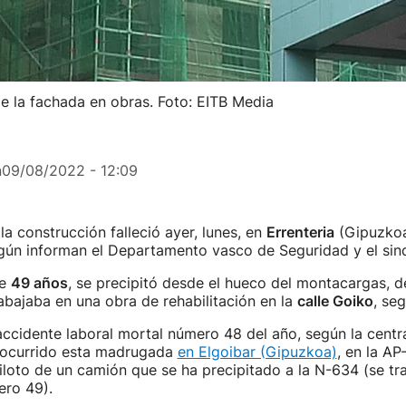
de la fachada en obras. Foto: EITB Media
n
09/08/2022 - 12:09
la construcción falleció ayer, lunes, en
Errenteria
(Gipuzkoa
gún informan el Departamento vasco de Seguridad y el sin
de
49 años
, se precipitó desde el hueco del montacargas, 
abajaba en una obra de rehabilitación en la
calle Goiko
, se
 accidente laboral mortal número 48 del año, según la centra
l ocurrido esta madrugada
en Elgoibar (Gipuzkoa)
, en la AP
piloto de un camión que se ha precipitado a la N-634 (se tra
ero 49).