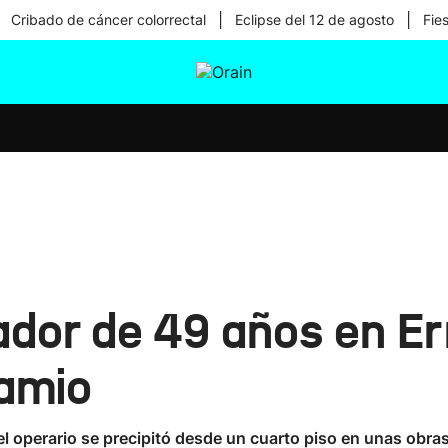
|
|
Cribado de cáncer colorrectal
Eclipse del 12 de agosto
Fie
tura
Ikusmiran
Egural
Salud
Tecnología
ador de 49 años en Er
amio
el operario se precipitó desde un cuarto piso en unas obras 