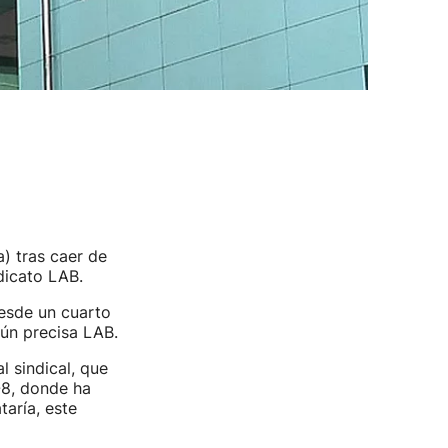
) tras caer de
dicato LAB.
desde un cuarto
gún precisa LAB.
l sindical, que
-8, donde ha
taría, este