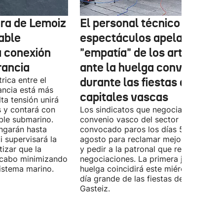
tura de Lemoiz
El personal técnico de
cable
espectáculos apela a la
a conexión
"empatía" de los artistas
rancia
ante la huelga convocada
rica entre el
durante las fiestas de las
ancia está más
capitales vascas
lta tensión unirá
 y contará con
Los sindicatos que negocian el prime
ble submarino.
convenio vasco del sector han
ongarán hasta
convocado paros los días 5, 14 y 26 
 supervisará la
agosto para reclamar mejoras labora
izar que la
y pedir a la patronal que retome las
a cabo minimizando
negociaciones. La primera jornada de
istema marino.
huelga coincidirá este miércoles con 
día grande de las fiestas de Vitoria-
Gasteiz.