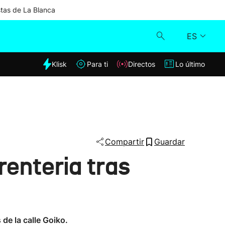
stas de La Blanca
ES
dia
Klisk
Para ti
Directos
Lo último
Klisk
Directos
Para ti
Compartir
Guardar
renteria tras
Lo último
de la calle Goiko.