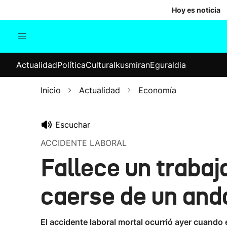
Hoy es noticia
Actualidad
Política
Cul
Actualidad
Política
Cultura
Ikusmiran
Eguraldia
Sociedad
Elecciones
Economía
Inicio
Actualidad
Economía
Internacional
Escuchar
ACCIDENTE LABORAL
Fallece un trabaj
caerse de un and
El accidente laboral mortal ocurrió ayer cuando 