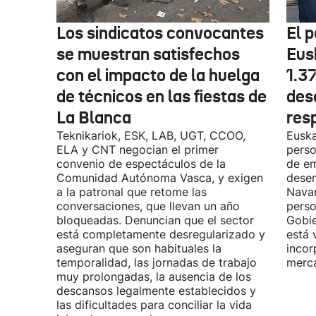
Los sindicatos convocantes
El p
se muestran satisfechos
Eus
con el impacto de la huelga
1.3
de técnicos en las fiestas de
des
La Blanca
res
Teknikariok, ESK, LAB, UGT, CCOO,
Euska
ELA y CNT negocian el primer
perso
convenio de espectáculos de la
de em
Comunidad Autónoma Vasca, y exigen
desem
a la patronal que retome las
Navar
conversaciones, que llevan un año
perso
bloqueadas. Denuncian que el sector
Gobie
está completamente desregularizado y
está 
aseguran que son habituales la
incor
temporalidad, las jornadas de trabajo
merca
muy prolongadas, la ausencia de los
descansos legalmente establecidos y
las dificultades para conciliar la vida