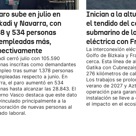
aro sube en julio en
Inician a la al
kadi y Navarra, con
el tendido del 
78 y 534 personas
submarino de l
empleadas más,
eléctrica con F
pectivamente
La interconexión eléct
Golfo de Bizkaia y Fr
di cerró julio con 105.590
cerca. Esta línea de a
nas inscritas como demandantes
Gatika con Cubnezais
pleo tras sumar 1.378 personas
276 kilómetros de ca
pleadas respecto a junio. En
Los trabajos se prol
ra, el paro aumentó en 534
verano de 2027 y Azti
nas hasta alcanzar las 28.843. El
operación para garant
rno Vasco destaca que este dato
instalación se lleve 
vinculado principalmente a la
el impacto en el ecos
poración de nuevas personas al
do laboral.