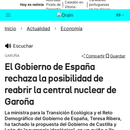
Celedón en
|
|
Hoy es noticia
Pirata de
portuguesas
Vitoria-
Donostia
en las playas
Gasteiz
ES
Inicio
Actualidad
Economía
Actualidad
Buscador
Política
Escuchar
GAROÑA
Compartir
Guardar
Cultura
El Gobierno de España
rechaza la posibilidad de
Ikusmiran
reabrir la central nuclear de
Eguraldia
Garoña
La ministra para la Transición Ecológica y el Reto
Demográfico del Gobierno de España, Teresa Ribera,
ha tachado la propuesta del Gobierno de Castilla y