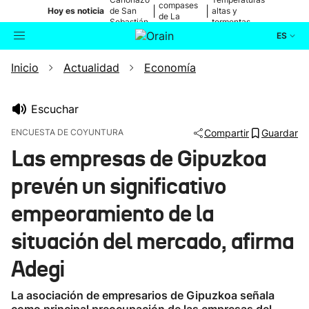
compases
|
|
Hoy es noticia
de San
altas y
de La
Sebastián
tormentas
Blanca
ES
Inicio
Actualidad
Economía
Actualidad
Buscador
Política
Escuchar
ENCUESTA DE COYUNTURA
Compartir
Guardar
Cultura
Las empresas de Gipuzkoa
prevén un significativo
Ikusmiran
empeoramiento de la
Eguraldia
situación del mercado, afirma
Adegi
La asociación de empresarios de Gipuzkoa señala