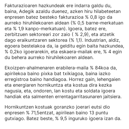
Fakturazioaren hazkundeak ere indarra galdu du,
baina, Adegik azaldu duenez, azken hiru hilabeteetan
enpresen batez besteko fakturazioa % 0,8 igo da
aurreko hiruhilekoaren aldean (% 0,5 barne-merkatuan
eta % 1,9 kanpo-merkatuan). Igoera, batez ere,
zerbitzuen sektoreari zor zaio ( % 2,9), eta atzetik
dago eraikuntzaren sektorea (% 1,1). Industrian, aldiz,
egoera bestelakoa da, ia gelditu egin baita hazkundea,
% 0,2ko igoerarekin, eta eskaera-mailak ere, % 4 egin
du behera aurreko hiruhilekoaren aldean.
Ekoizpen-ahalmenaren erabilera-maila % 84koa da,
apirilekoa baino pixka bat txikiagoa, baina iazko
erregistroa baino handiagoa. Horrez gain, lehengaien
eta energiaren hornikuntza eta kostua dira kezka
nagusia, eta, ondoren, lan kostu eta soldata igoera
handiak eta salmenten errentagarritasunaren jaitsiera.
Hornikuntzen kostuak goranzko joerari eutsi dio
enpresen % 71,5entzat, apirilean baino 13 puntu
gutxiago. Batez beste, % 9,5 inguruko igoera izan da.