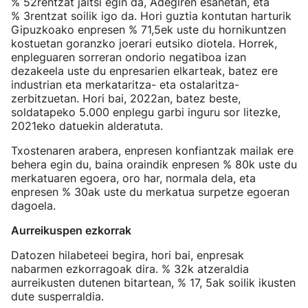
% 52rentzat jaitsi egin da, Adegiren esanetan, eta
% 3rentzat soilik igo da. Hori guztia kontutan harturik
Gipuzkoako enpresen % 71,5ek uste du hornikuntzen
kostuetan goranzko joerari eutsiko diotela. Horrek,
enpleguaren sorreran ondorio negatiboa izan
dezakeela uste du enpresarien elkarteak, batez ere
industrian eta merkataritza- eta ostalaritza-
zerbitzuetan. Hori bai, 2022an, batez beste,
soldatapeko 5.000 enplegu garbi inguru sor litezke,
2021eko datuekin alderatuta.
Txostenaren arabera, enpresen konfiantzak mailak ere
behera egin du, baina oraindik enpresen % 80k uste du
merkatuaren egoera, oro har, normala dela, eta
enpresen % 30ak uste du merkatua surpetze egoeran
dagoela.
Aurreikuspen ezkorrak
Datozen hilabeteei begira, hori bai, enpresak
nabarmen ezkorragoak dira. % 32k atzeraldia
aurreikusten dutenen bitartean, % 17, 5ak soilik ikusten
dute susperraldia.