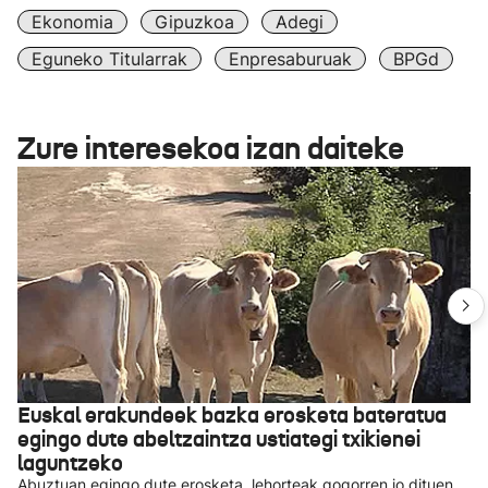
Ekonomia
Gipuzkoa
Adegi
Eguneko Titularrak
Enpresaburuak
BPGd
Zure interesekoa izan daiteke
Euskal erakundeek bazka erosketa bateratua
egingo dute abeltzaintza ustiategi txikienei
laguntzeko
Abuztuan egingo dute erosketa, lehorteak gogorren jo dituen