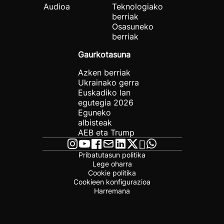
Audioa
Teknologiako
berriak
Osasuneko
berriak
Gaurkotasuna
Azken berriak
Ukrainako gerra
Euskadiko lan
egutegia 2026
Eguneko
albisteak
AEB eta Trump
Pribatutasun politika
Lege oharra
Cookie politika
Cookieen konfigurazioa
Harremana