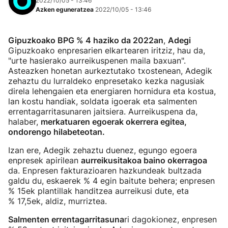
2022/10/05 - 13:46
Azken eguneratzea
2022/10/05 - 13:46
Gipuzkoako BPG % 4 haziko da 2022an
,
Adegi
Gipuzkoako enpresarien elkartearen iritziz, hau da,
"urte hasierako aurreikuspenen maila baxuan".
Asteazken honetan aurkeztutako txostenean, Adegik
zehaztu du lurraldeko enpresetako kezka nagusiak
direla lehengaien eta energiaren hornidura eta kostua,
lan kostu handiak, soldata igoerak eta salmenten
errentagarritasunaren jaitsiera. Aurreikuspena da,
halaber,
merkatuaren egoerak okerrera egitea,
ondorengo hilabeteotan.
Izan ere, Adegik zehaztu duenez, egungo egoera
enpresek apirilean
aurreikusitakoa baino okerragoa
da. Enpresen fakturazioaren hazkundeak bultzada
galdu du, eskaerek % 4 egin baitute behera; enpresen
% 15ek plantillak handitzea aurreikusi dute, eta
% 17,5ek, aldiz, murriztea.
Salmenten errentagarritasuna
ri dagokionez, enpresen