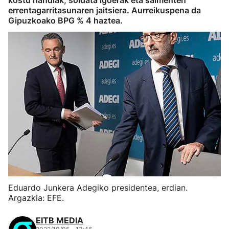
kostu handiak, soldata igoerak eta salmenten
errentagarritasunaren jaitsiera. Aurreikuspena da
Gipuzkoako BPG % 4 haztea.
Eduardo Junkera Adegiko presidentea, erdian.
Argazkia: EFE.
EITB MEDIA