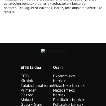
ustiategien benetako beharrak zehazteko inkesta egin
ondoren. Dirulaguntza zuzenak, berriz, urte amaieran aztertuko
dituzte.
EITB taldea
Orain
EITB
Ekonomiako
Kirolak
berriak
Telebista nahieran
Gizarteko berriak
Primeran
Nazioarteko
Gaztea
berriak
Makusi
Politikako berriak
Guau - Gure
Kulturako berriak