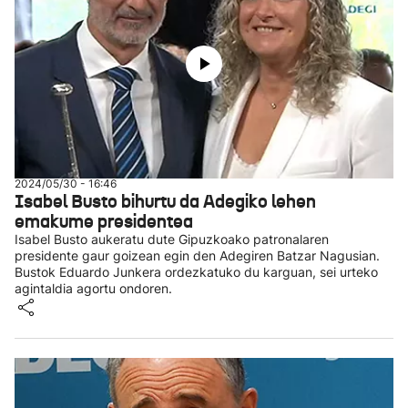
2024/05/30 - 16:46
Isabel Busto bihurtu da Adegiko lehen
emakume presidentea
Isabel Busto aukeratu dute Gipuzkoako patronalaren
presidente gaur goizean egin den Adegiren Batzar Nagusian.
Bustok Eduardo Junkera ordezkatuko du karguan, sei urteko
agintaldia agortu ondoren.