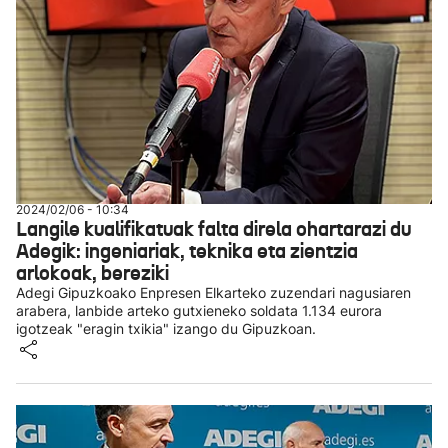
2024/02/06 - 10:34
Langile kualifikatuak falta direla ohartarazi du
Adegik: ingeniariak, teknika eta zientzia
arlokoak, bereziki
Adegi Gipuzkoako Enpresen Elkarteko zuzendari nagusiaren
arabera, lanbide arteko gutxieneko soldata 1.134 eurora
igotzeak "eragin txikia" izango du Gipuzkoan.