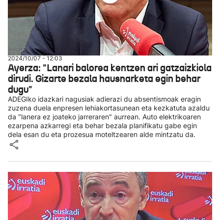
2024/10/07 - 12:03
Ayerza: "Lanari balorea kentzen ari gatzaizkiola
dirudi. Gizarte bezala hausnarketa egin behar
dugu"
ADEGIko idazkari nagusiak adierazi du absentismoak eragin
zuzena duela enpresen lehiakortasunean eta kezkatuta azaldu
da "lanera ez joateko jarreraren" aurrean. Auto elektrikoaren
ezarpena azkarregi eta behar bezala planifikatu gabe egin
dela esan du eta prozesua moteltzearen alde mintzatu da.