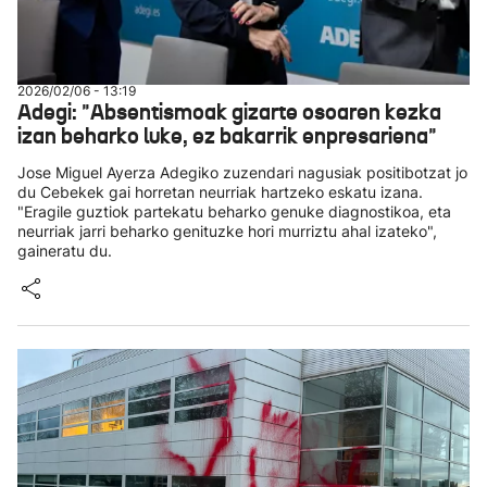
2026/02/06 - 13:19
Adegi: "Absentismoak gizarte osoaren kezka
izan beharko luke, ez bakarrik enpresariena"
Jose Miguel Ayerza Adegiko zuzendari nagusiak positibotzat jo
du Cebekek gai horretan neurriak hartzeko eskatu izana.
"Eragile guztiok partekatu beharko genuke diagnostikoa, eta
neurriak jarri beharko genituzke hori murriztu ahal izateko",
gaineratu du.