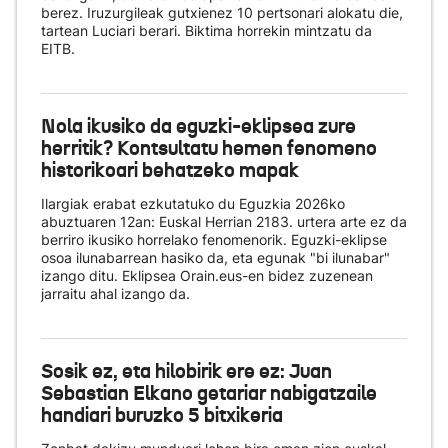
berez. Iruzurgileak gutxienez 10 pertsonari alokatu die,
tartean Luciari berari. Biktima horrekin mintzatu da
EITB.
Nola ikusiko da eguzki-eklipsea zure
herritik? Kontsultatu hemen fenomeno
historikoari behatzeko mapak
Ilargiak erabat ezkutatuko du Eguzkia 2026ko
abuztuaren 12an: Euskal Herrian 2183. urtera arte ez da
berriro ikusiko horrelako fenomenorik. Eguzki-eklipse
osoa ilunabarrean hasiko da, eta egunak "bi ilunabar"
izango ditu. Eklipsea Orain.eus-en bidez zuzenean
jarraitu ahal izango da.
Sosik ez, eta hilobirik ere ez: Juan
Sebastian Elkano getariar nabigatzaile
handiari buruzko 5 bitxikeria