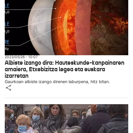
2023/05/26 - 10:07
Albiste izango dira: Hauteskunde-kanpainaren
amaiera, Etxebizitza legea eta euskara
izarretan
Gaurkoan albiste izango direnen laburpena, hitz bitan.