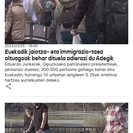
2023/05/25 - 19:40
Euskadik jaiotza- eta immigrazio-tasa
altuagoak behar dituela adierazi du Adegik
Eduardo Junkerak, Gipuzkoako patronaleko presidenteak,
jakinarazi duenez, 200.000 pertsona gehiago behar dira
Euskadin, hurrengo 10 urteetan langileen % 25ek erretiroa
hartzea aurreikusten delako.