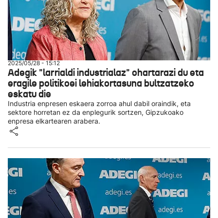
2025/05/28 - 15:12
Adegik "larrialdi industrialaz" ohartarazi du eta
eragile politikoei lehiakortasuna bultzatzeko
eskatu die
Industria enpresen eskaera zorroa ahul dabil oraindik, eta
sektore horretan ez da enplegurik sortzen, Gipzukoako
enpresa elkartearen arabera.