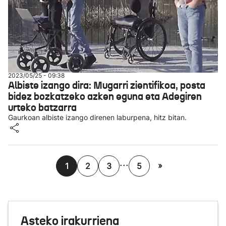
2023/05/25 - 09:38
Albiste izango dira: Mugarri zientifikoa, posta
bidez bozkatzeko azken eguna eta Adegiren
urteko batzarra
Gaurkoan albiste izango direnen laburpena, hitz bitan.
...
»
1
2
3
5
Asteko irakurriena