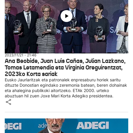
2023/11/21 - 21:46
Ana Beobide, Juan Luis Cañas, Julian Lazkano,
Tomas Letamendia eta Virginia Oreguirentzat,
2023ko Korta sariak
Eusko Jaurlaritzak eta patronalek enpresaburu horiek saritu
dituzte Donostian egindako zeremonia batean, beren dohainak
eta ahalegina publikoki aitortzeko. ETAk 2000. urteko
abuztuan hil zuen Joxe Mari Korta Adegiko presidentea.