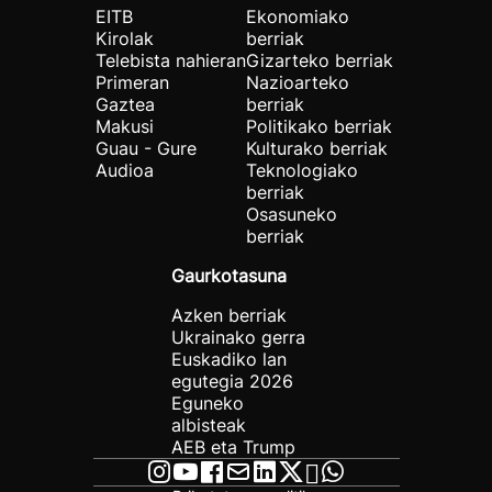
EITB
Ekonomiako
Kirolak
berriak
Telebista nahieran
Gizarteko berriak
Primeran
Nazioarteko
Gaztea
berriak
Makusi
Politikako berriak
Guau - Gure
Kulturako berriak
Audioa
Teknologiako
berriak
Osasuneko
berriak
Gaurkotasuna
Azken berriak
Ukrainako gerra
Euskadiko lan
egutegia 2026
Eguneko
albisteak
AEB eta Trump