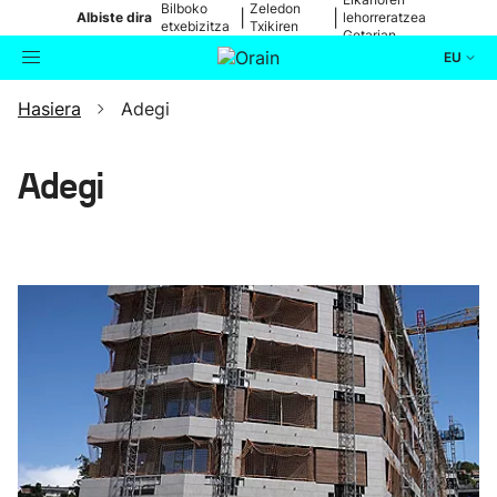
Bilboko
Zeledon
|
|
Albiste dira
lehorreratzea
etxebizitza
Txikiren
Getarian
batean
jaitsiera
EU
Hasiera
Adegi
Aktualitatea
Bilatzailea
Politika
Adegi
Kultura
Ikusmiran
Eguraldia