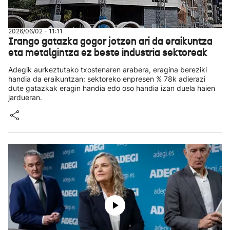
2026/06/02 - 11:11
Irango gatazka gogor jotzen ari da eraikuntza
eta metalgintza ez beste industria sektoreak
Adegik aurkeztutako txostenaren arabera, eragina bereziki
handia da eraikuntzan: sektoreko enpresen % 78k adierazi
dute gatazkak eragin handia edo oso handia izan duela haien
jardueran.