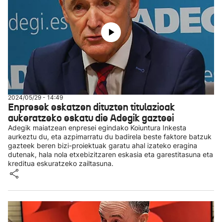
2024/05/29 - 14:49
Enpresek eskatzen dituzten titulazioak
aukeratzeko eskatu die Adegik gazteei
Adegik maiatzean enpresei egindako Koiuntura Inkesta
aurkeztu du, eta azpimarratu du badirela beste faktore batzuk
gazteek beren bizi-proiektuak garatu ahal izateko eragina
dutenak, hala nola etxebizitzaren eskasia eta garestitasuna eta
kreditua eskuratzeko zailtasuna.