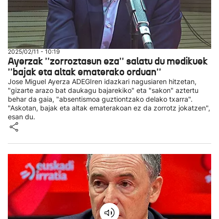
2025/02/11 - 10:19
Ayerzak ''zorroztasun eza'' salatu du medikuek
''bajak eta altak ematerako orduan''
Jose Miguel Ayerza ADEGIren idazkari nagusiaren hitzetan,
"gizarte arazo bat daukagu bajarekiko" eta "sakon" aztertu
behar da gaia, "absentismoa guztiontzako delako txarra".
"Askotan, bajak eta altak ematerakoan ez da zorrotz jokatzen",
esan du.