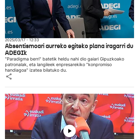
2025/03/17 - 12:33
Absentismoari aurreko egiteko plana iragarri du
ADEGIk
"Paradigma berri" batetik heldu nahi dio gaiari Gipuzkoako
patronalak, eta langileek enpresarekiko "konpromiso
handiagoa" izatea bilatuko du.