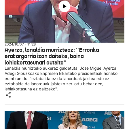
2024/10/07 - 11:28
Ayerza, lanaldia murrizteaz: ''Erronka
erakargarria izan daiteke, baina
lehiakortasunari eutsita''
Lanaldia murrizteko aukeraz galdetuta, Jose Miguel Ayerza
Adegi Gipuzkoako Enpresen Elkarteko presidenteak honako
erantzun du: "eztabaida ez da lanorduak jaistea edo ez,
eztabaida da lanorduak jaisteko zer lortu behar den,
lehiakortasuna ez galtzeko".