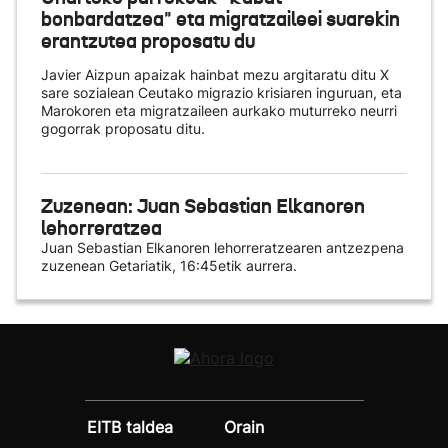
bonbardatzea" eta migratzaileei suarekin
erantzutea proposatu du
Javier Aizpun apaizak hainbat mezu argitaratu ditu X
sare sozialean Ceutako migrazio krisiaren inguruan, eta
Marokoren eta migratzaileen aurkako muturreko neurri
gogorrak proposatu ditu.
Zuzenean: Juan Sebastian Elkanoren
lehorreratzea
Juan Sebastian Elkanoren lehorreratzearen antzezpena
zuzenean Getariatik, 16:45etik aurrera.
EITB taldea
Orain