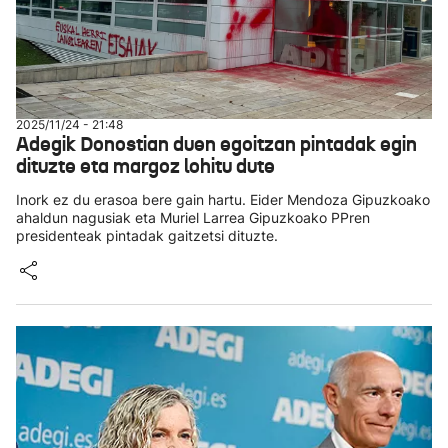
2025/11/24 - 21:48
Adegik Donostian duen egoitzan pintadak egin
dituzte eta margoz lohitu dute
Inork ez du erasoa bere gain hartu. Eider Mendoza Gipuzkoako
ahaldun nagusiak eta Muriel Larrea Gipuzkoako PPren
presidenteak pintadak gaitzetsi dituzte.