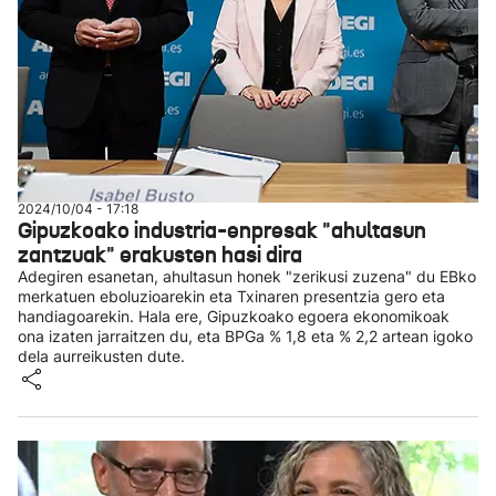
2024/10/04 - 17:18
Gipuzkoako industria-enpresak "ahultasun
zantzuak" erakusten hasi dira
Adegiren esanetan, ahultasun honek "zerikusi zuzena" du EBko
merkatuen eboluzioarekin eta Txinaren presentzia gero eta
handiagoarekin. Hala ere, Gipuzkoako egoera ekonomikoak
ona izaten jarraitzen du, eta BPGa % 1,8 eta % 2,2 artean igoko
dela aurreikusten dute.