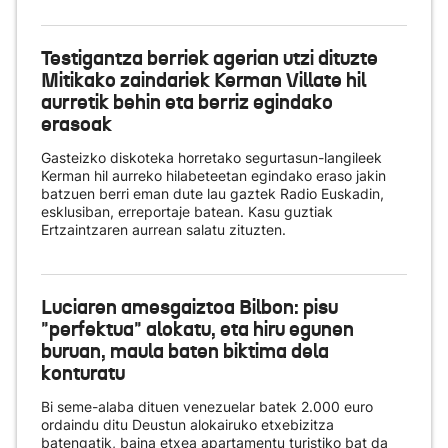
Testigantza berriek agerian utzi dituzte
Mitikako zaindariek Kerman Villate hil
aurretik behin eta berriz egindako
erasoak
Gasteizko diskoteka horretako segurtasun-langileek
Kerman hil aurreko hilabeteetan egindako eraso jakin
batzuen berri eman dute lau gaztek Radio Euskadin,
esklusiban, erreportaje batean. Kasu guztiak
Ertzaintzaren aurrean salatu zituzten.
Luciaren amesgaiztoa Bilbon: pisu
"perfektua" alokatu, eta hiru egunen
buruan, maula baten biktima dela
konturatu
Bi seme-alaba dituen venezuelar batek 2.000 euro
ordaindu ditu Deustun alokairuko etxebizitza
batengatik, baina etxea apartamentu turistiko bat da