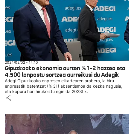
2024/02/02 - 14:10
Gipuzkoako ekonomia aurten % 1-2 haztea eta
4.500 lanpostu sortzea aurreikusi du Adegik
Adegi Gipuzkoako enpresen elkartearen arabera, ia hiru
enpresatik batentzat (% 31) absentismoa da kezka nagusia,
eta kopuru hori hirukoiztu egin da 2023tik.