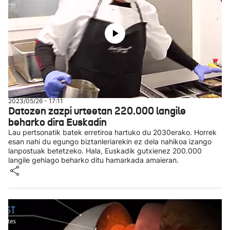
2023/05/26 - 17:11
Datozen zazpi urteetan 220.000 langile
beharko dira Euskadin
Lau pertsonatik batek erretiroa hartuko du 2030erako. Horrek
esan nahi du egungo biztanleriarekin ez dela nahikoa izango
lanpostuak betetzeko. Hala, Euskadik gutxienez 200.000
langile gehiago beharko ditu hamarkada amaieran.