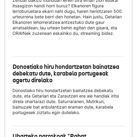
Zenbat dakizu munduari lehen bira eman zion euskal
itsasgizon handi horri buruz? Elkanoren figura
lerroburuetara ekarri nahi dugu, haren heriotzaren 500.
urteurrena bete berri den honetan. Hain justu, Getarian
Elkanoren lehorreratzea antzeztuko dute gaur
arratsaldean, lau urtean behin egiten den gisara, eta
ORAINek zuzenean eskainiko du
, streaming bidez.
Donostiako hiru hondartzetan bainatzea
debekatu dute, karabela portugesak
agertu direlako
Donostiako hiru hondartzetan bainatzea debekatu
dute, eta Getarian eta Zarautzen ere ale handiak iritsi
direla ohartarazi dute. Saturraranen, Mutrikun,
bainuzale bat anbulantizan eraman dute, karabela
portugesek ziztatu egin dutelako.
Uharteko parrokoak "Rabat