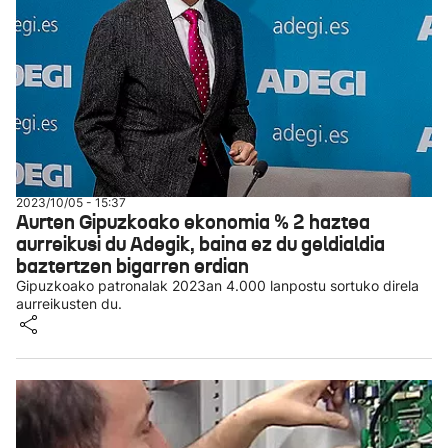
2023/10/05 - 15:37
Aurten Gipuzkoako ekonomia % 2 haztea
aurreikusi du Adegik, baina ez du geldialdia
baztertzen bigarren erdian
Gipuzkoako patronalak 2023an 4.000 lanpostu sortuko direla
aurreikusten du.