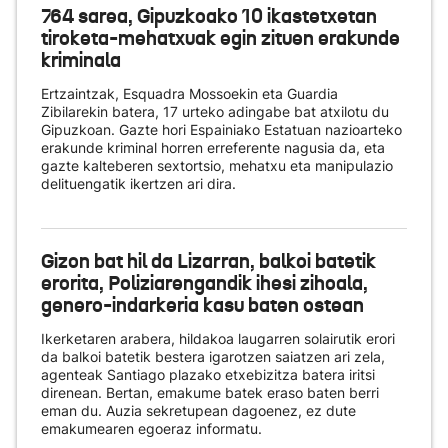
764 sarea, Gipuzkoako 10 ikastetxetan
tiroketa-mehatxuak egin zituen erakunde
kriminala
Ertzaintzak, Esquadra Mossoekin eta Guardia
Zibilarekin batera, 17 urteko adingabe bat atxilotu du
Gipuzkoan. Gazte hori Espainiako Estatuan nazioarteko
erakunde kriminal horren erreferente nagusia da, eta
gazte kalteberen sextortsio, mehatxu eta manipulazio
delituengatik ikertzen ari dira.
Gizon bat hil da Lizarran, balkoi batetik
erorita, Poliziarengandik ihesi zihoala,
genero-indarkeria kasu baten ostean
Ikerketaren arabera, hildakoa laugarren solairutik erori
da balkoi batetik bestera igarotzen saiatzen ari zela,
agenteak Santiago plazako etxebizitza batera iritsi
direnean. Bertan, emakume batek eraso baten berri
eman du. Auzia sekretupean dagoenez, ez dute
emakumearen egoeraz informatu.