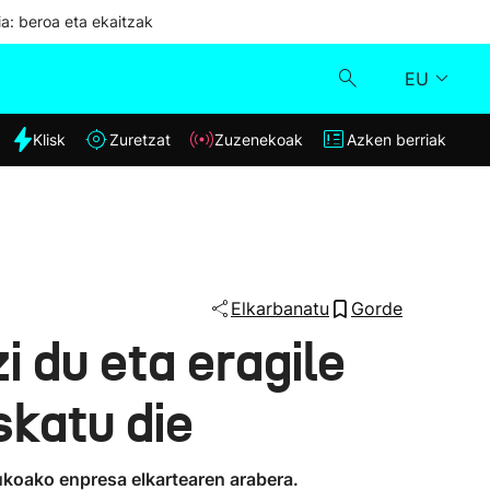
ia: beroa eta ekaitzak
EU
dia
Klisk
Zuretzat
Zuzenekoak
Azken berriak
Klisk
Zuzenekoak
Zuretzat
Elkarbanatu
Gorde
i du eta eragile
Azken berriak
skatu die
zukoako enpresa elkartearen arabera.