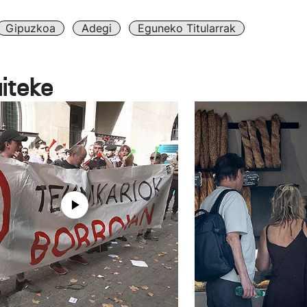
Gipuzkoa
Adegi
Eguneko Titularrak
aiteke