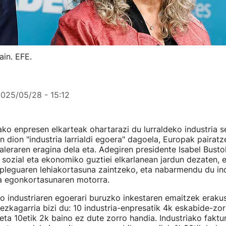
ain. EFE.
025/05/28 - 15:12
o enpresen elkarteak ohartarazi du lurraldeko industria s
en dion "industria larrialdi egoera" dagoela, Europak pairat
aleraren eragina dela eta. Adegiren presidente Isabel Busto
o, sozial eta ekonomiko guztiei elkarlanean jardun dezaten,
pleguaren lehiakortasuna zaintzeko, eta nabarmendu du ind
a egonkortasunaren motorra.
 industriaren egoerari buruzko inkestaren emaitzek eraku
kezkagarria bizi du: 10 industria-enpresatik 4k eskabide-zor
 eta 10etik 2k baino ez dute zorro handia. Industriako faktu