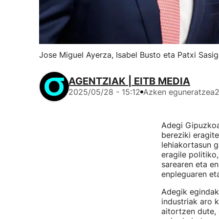
Jose Miguel Ayerza, Isabel Busto eta Patxi Sasig
AGENTZIAK | EITB MEDIA
2025/05/28 - 15:12
Azken eguneratzea
2
Adegi Gipuzkoak
bereziki eragit
lehiakortasun g
eragile politik
sarearen eta en
enpleguaren et
Adegik egindako
industriak aro 
aitortzen dute,