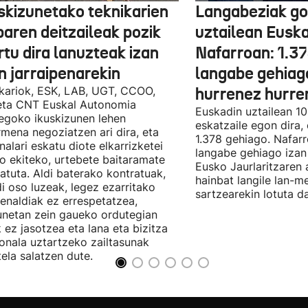
skizunetako teknikarien
Langabeziak go
baren deitzaileak pozik
uztailean Euska
tu dira lanuzteak izan
Nafarroan: 1.3
n jarraipenarekin
langabe gehiag
kariok, ESK, LAB, UGT, CCOO,
hurrenez hurre
eta CNT Euskal Autonomia
Euskadin uztailean 1
egoko ikuskizunen lehen
eskatzaile egon dira,
rmena negoziatzen ari dira, eta
1.378 gehiago. Nafarr
nalari eskatu diote elkarrizketei
langabe gehiago izan 
ro ekiteko, urtebete baitaramate
Eusko Jaurlaritzaren 
atuta. Aldi baterako kontratuak,
hainbat langile lan-m
di oso luzeak, legez ezarritako
sartzearekin lotuta d
enaldiak ez errespetatzea,
unetan zein gaueko ordutegian
k ez jasotzea eta lana eta bizitza
onala uztartzeko zailtasunak
tela salatzen dute.