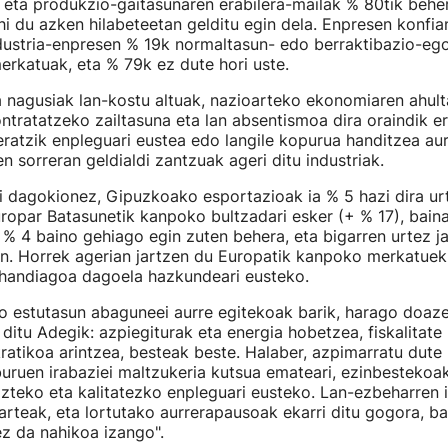
 eta produkzio-gaitasunaren erabilera-mailak % 80tik beher
i du azken hilabeteetan gelditu egin dela. Enpresen konfia
dustria-enpresen % 19k normaltasun- edo berraktibazio-ego
erkatuak, eta % 79k ez dute hori uste.
nagusiak lan-kostu altuak, nazioarteko ekonomiaren ahulta
ontratatzeko zailtasuna eta lan absentismoa dira oraindik e
ratzik enpleguari eustea edo langile kopurua handitzea au
n sorreran geldialdi zantzuak ageri ditu industriak.
 dagokionez, Gipuzkoako esportazioak ia % 5 hazi dira ur
uropar Batasunetik kanpoko bultzadari esker (+ % 17), bain
 4 baino gehiago egin zuten behera, eta bigarren urtez ja
n. Horrek agerian jartzen du Europatik kanpoko merkatuek
andiagoa dagoela hazkundeari eusteko.
o estutasun abaguneei aurre egitekoak barik, harago doaz
 ditu Adegik: azpiegiturak eta energia hobetzea, fiskalitate
atikoa arintzea, besteak beste. Halaber, azpimarratu dute 
uruen irabaziei maltzukeria kutsua emateari, ezinbestekoak
azteko eta kalitatezko enpleguari eusteko. Lan-ezbeharren 
karteak, eta lortutako aurrerapausoak ekarri ditu gogora, ba
ez da nahikoa izango".