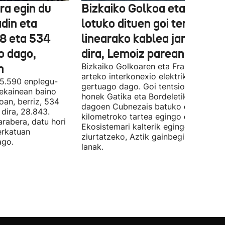
ra egin du
Bizkaiko Golkoa eta Frantz
din eta
lotuko dituen goi tentsioko
78 eta 534
linearako kablea jartzen ha
o dago,
dira, Lemoiz parean
n
Bizkaiko Golkoaren eta Frantziaren
arteko interkonexio elektrikoa
05.590 enplegu-
gertuago dago. Goi tentsioko linea
 ekainean baino
honek Gatika eta Bordeletik gertu
oan, berriz, 534
dagoen Cubnezais batuko ditu eta 2
dira, 28.843.
kilometroko tartea egingo du ur azpi
arabera, datu hori
Ekosistemari kalterik egingo ez zaiol
erkatuan
ziurtatzeko, Aztik gainbegiratuko dit
ago.
lanak.