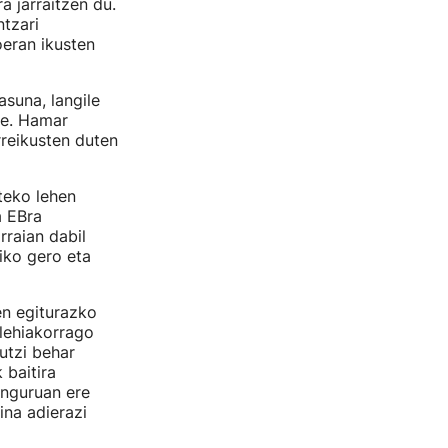
a jarraitzen du.
ntzari
eran ikusten
suna, langile
re. Hamar
rreikusten duten
teko lehen
a EBra
rraian dabil
iko gero eta
en egiturazko
 lehiakorrago
utzi behar
 baitira
inguruan ere
ina adierazi