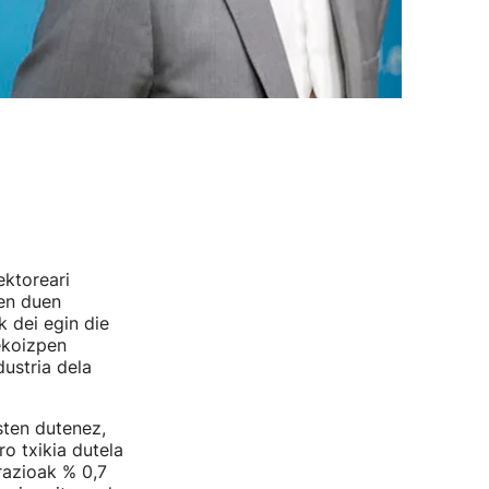
ektoreari
zen duen
k dei egin die
 ekoizpen
ustria dela
sten dutenez,
ro txikia dutela
razioak % 0,7