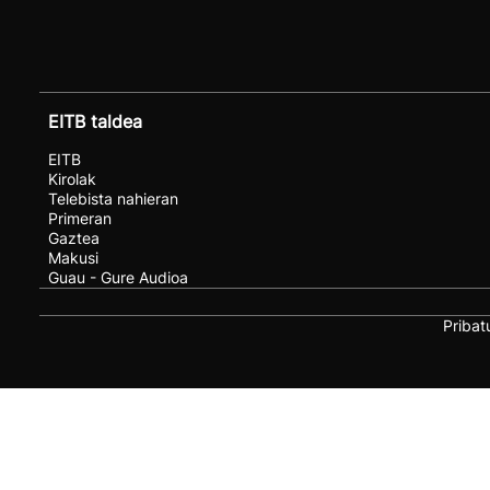
EITB taldea
EITB
Kirolak
Telebista nahieran
Primeran
Gaztea
Makusi
Guau - Gure Audioa
Pribat