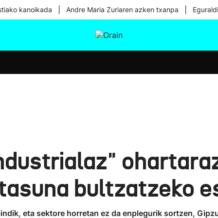
|
|
tiako kanoikada
Andre Maria Zuriaren azken txanpa
Egurald
tura
Ikusmiran
Egural
Osasuna
Teknologia
industrialaz" ohartaraz
ortasuna bultzatzeko e
aindik, eta sektore horretan ez da enplegurik sortzen, Gip