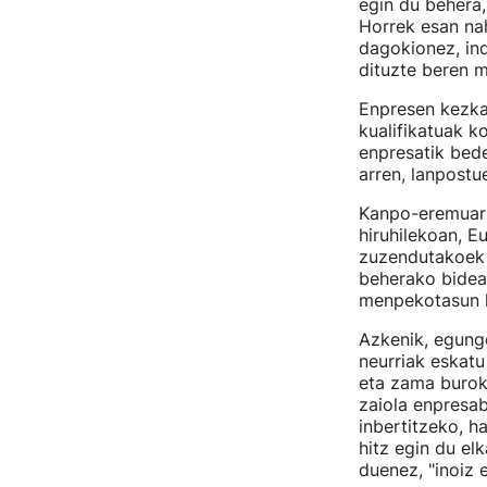
egin du behera,
Horrek esan nah
dagokionez, in
dituzte beren m
Enpresen kezka 
kualifikatuak k
enpresatik bede
arren, lanpostue
Kanpo-eremuari
hiruhilekoan, E
zuzendutakoek %
beherako bidea
menpekotasun h
Azkenik, egung
neurriak eskatu
eta zama burokr
zaiola enpresab
inbertitzeko, h
hitz egin du el
duenez, "inoiz 