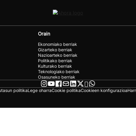
Orain
Ekonomiako berriak
Gizarteko berriak
Nazioarteko berriak
Politikako berriak
Kulturako berriak
Teknologiako berriak
Osasuneko berriak
utasun politika
Lege oharra
Cookie politika
Cookieen konfigurazioa
Har