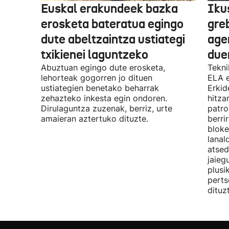
Euskal erakundeek bazka
Iku
erosketa bateratua egingo
gre
dute abeltzaintza ustiategi
ager
txikienei laguntzeko
due
Abuztuan egingo dute erosketa,
Tekni
lehorteak gogorren jo dituen
ELA 
ustiategien benetako beharrak
Erkid
zehazteko inkesta egin ondoren.
hitza
Dirulaguntza zuzenak, berriz, urte
patro
amaieran aztertuko dituzte.
berri
bloke
lanal
atsed
jaieg
plusi
perts
dituz