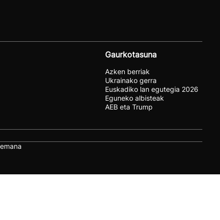
Gaurkotasuna
Azken berriak
Ukrainako gerra
Euskadiko lan egutegia 2026
Eguneko albisteak
AEB eta Trump
remana