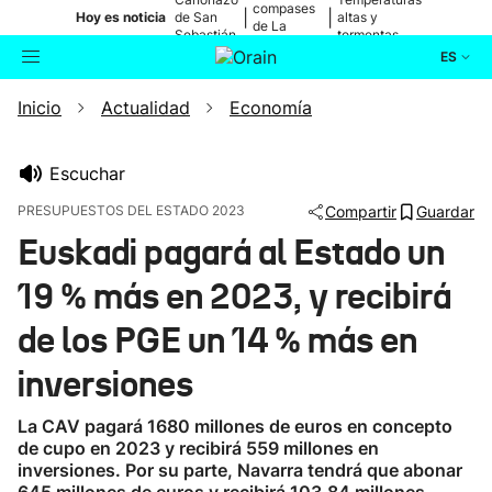
compases
|
|
Hoy es noticia
de San
altas y
de La
Sebastián
tormentas
Blanca
ES
Inicio
Actualidad
Economía
Actualidad
Buscador
Política
Escuchar
PRESUPUESTOS DEL ESTADO 2023
Compartir
Guardar
Cultura
Euskadi pagará al Estado un
19 % más en 2023, y recibirá
Ikusmiran
de los PGE un 14 % más en
Eguraldia
inversiones
La CAV pagará 1680 millones de euros en concepto
de cupo en 2023 y recibirá 559 millones en
inversiones. Por su parte, Navarra tendrá que abonar