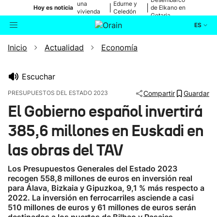
una
Edurne y
|
|
Hoy es noticia
de Elkano en
vivienda
Celedón
Getaria
de Bilbao
Txiki
ES
Inicio
Actualidad
Economía
Actualidad
Buscador
Política
Escuchar
PRESUPUESTOS DEL ESTADO 2023
Compartir
Guardar
Cultura
El Gobierno español invertirá
385,6 millones en Euskadi en
Ikusmiran
las obras del TAV
Eguraldia
Los Presupuestos Generales del Estado 2023
recogen 558,8 millones de euros en inversión real
para Álava, Bizkaia y Gipuzkoa, 9,1 % más respecto a
2022. La inversión en ferrocarriles asciende a casi
510 millones de euros y 61 millones de euros serán