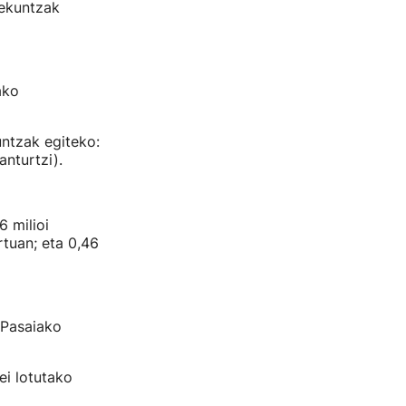
bekuntzak
ako
untzak egiteko:
nturtzi).
 milioi
rtuan; eta 0,46
 Pasaiako
ei lotutako