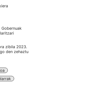
kiera
ko Gobernuak
aritzari
ra zibila 2023.
ngo den zehaztu
koa
larrak