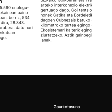
n
Bizkaiko Golkoaren eta Frantziaren
arteko interkonexio elektrikoa
05.590 enplegu-
gertuago dago. Goi tentsioko linea
 ekainean baino
honek Gatika eta Bordeletik gertu
oan, berriz, 534
dagoen Cubnezais batuko ditu eta 2
dira, 28.843.
kilometroko tartea egingo du ur azpi
arabera, datu hori
Ekosistemari kalterik egingo ez zaiol
erkatuan
ziurtatzeko, Aztik gainbegiratuko dit
ago.
lanak.
Gaurkotasuna