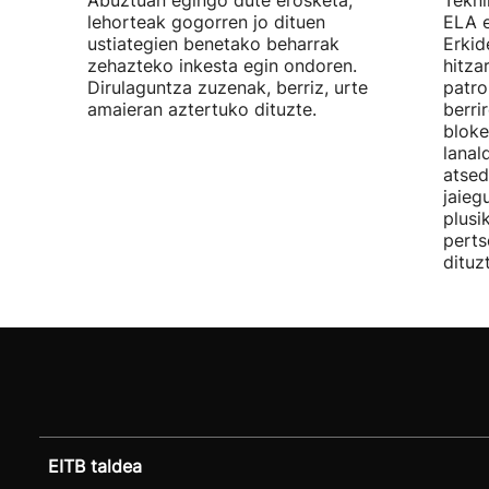
Abuztuan egingo dute erosketa,
Tekni
lehorteak gogorren jo dituen
ELA 
ustiategien benetako beharrak
Erkid
zehazteko inkesta egin ondoren.
hitza
Dirulaguntza zuzenak, berriz, urte
patro
amaieran aztertuko dituzte.
berri
bloke
lanal
atsed
jaieg
plusi
perts
dituz
EITB taldea