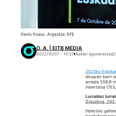
Denis Itxaso. Argazkia: EFE
O. A. | EITB MEDIA
2022/10/07 - 15:37
Azken eguneratzea
2
2023ko Estatuk
diruaren berri 
erreala 558,8 m
inbertsioa (153,
Lurraldez lurra
Gipuzkoa, 243
Inbertsio gehie