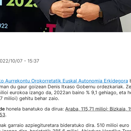
022/10/07 - 15:37
o Aurrekontu Orokorretatik Euskal Autonomia Erkidegora
b
eman du gaur goizean Denis Itxaso Gobernu ordezkariak. Ze
ilioi eurokoa izango da, 2022an baino % 9,1 gehiago, eta h
7 milioi) gehitu behar zaio.
lde
honela banatuko da dirua:
Araba, 115,71 milioi; Bizkaia, 1
,53
.
nak garraio azpiegituretara bideratuko dira. 510 milioi euro