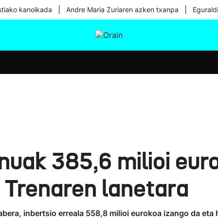
|
|
tiako kanoikada
Andre Maria Zuriaren azken txanpa
Egurald
tura
Ikusmiran
Egural
Osasuna
Teknologia
uak 385,6 milioi euro
 Trenaren lanetara
ra, inbertsio erreala 558,8 milioi eurokoa izango da eta h