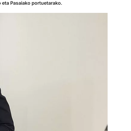
ko eta Pasaiako portuetarako.