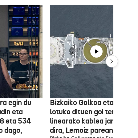
ra egin du
Bizkaiko Golkoa eta Frantz
din eta
lotuko dituen goi tentsioko
78 eta 534
linearako kablea jartzen ha
o dago,
dira, Lemoiz parean