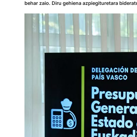
behar zaio. Diru gehiena azpiegituretara biderat