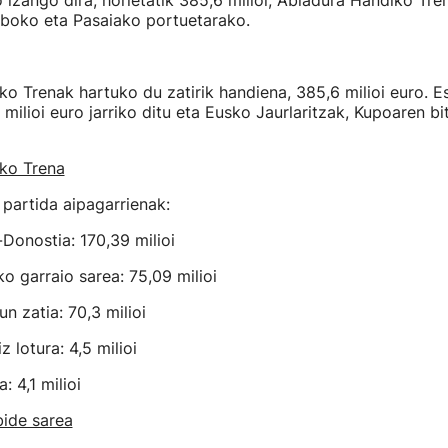
 izango dira, horietatik 385,6 milioi, Abiadura Handiko Tren
Bilboko eta Pasaiako portuetarako.
o Trenak hartuko du zatirik handiena, 385,6 milioi euro. E
ilioi euro jarriko ditu eta Eusko Jaurlaritzak, Kupoaren bi
ko Trena
 partida aipagarrienak:
-Donostia: 170,39 milioi
o garraio sarea: 75,09 milioi
un zatia: 70,3 milioi
 lotura: 4,5 milioi
: 4,1 milioi
bide sarea