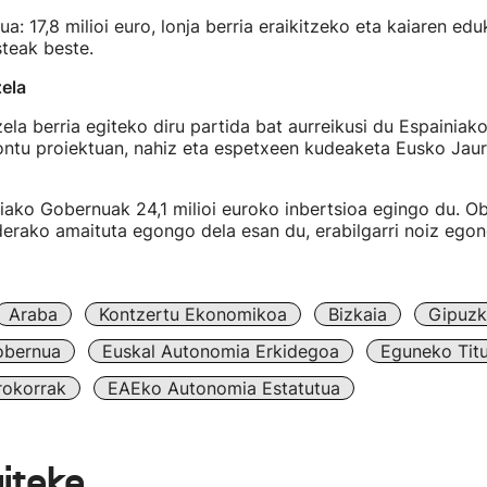
a: 17,8 milioi euro, lonja berria eraikitzeko eta kaiaren edu
teak beste.
ela
ela berria egiteko diru partida bat aurreikusi du Espainia
tu proiektuan, nahiz eta espetxeen kudeaketa Eusko Jaurl
iako Gobernuak 24,1 milioi euroko inbertsioa egingo du. Ob
derako amaituta egongo dela esan du, erabilgarri noiz ego
Araba
Kontzertu Ekonomikoa
Bizkaia
Gipuz
obernua
Euskal Autonomia Erkidegoa
Eguneko Titu
rokorrak
EAEko Autonomia Estatutua
aiteke