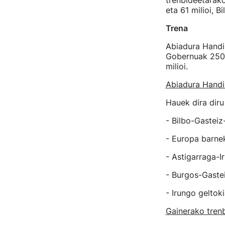
trenbideetarako
eta 61 milioi, 
Trena
Abiadura Handik
Gobernuak 250 m
milioi.
Abiadura Handi
Hauek dira diru
- Bilbo-Gasteiz
- Europa barnek
- Astigarraga-Ir
- Burgos-Gasteiz
- Irungo geltokia
Gainerako tren