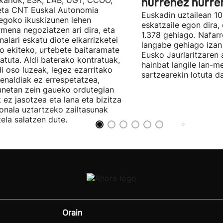
kariok, ESK, LAB, UGT, CCOO,
hurrenez hurre
eta CNT Euskal Autonomia
Euskadin uztailean 1
egoko ikuskizunen lehen
eskatzaile egon dira,
rmena negoziatzen ari dira, eta
1.378 gehiago. Nafarr
nalari eskatu diote elkarrizketei
langabe gehiago izan 
ro ekiteko, urtebete baitaramate
Eusko Jaurlaritzaren 
atuta. Aldi baterako kontratuak,
hainbat langile lan-m
di oso luzeak, legez ezarritako
sartzearekin lotuta d
enaldiak ez errespetatzea,
unetan zein gaueko ordutegian
k ez jasotzea eta lana eta bizitza
onala uztartzeko zailtasunak
tela salatzen dute.
Orain