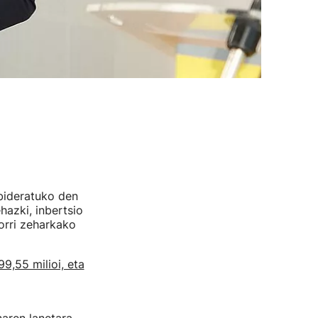
ideratuko den
hazki, inbertsio
orri zeharkako
99,55 milioi, eta