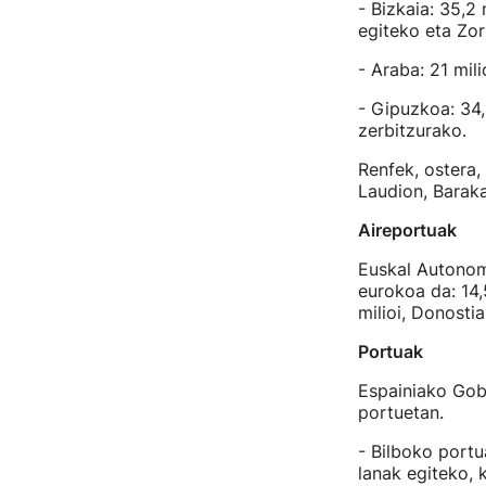
- Bizkaia: 35,2
egiteko eta Zor
- Araba: 21 mili
- Gipuzkoa: 34,9
zerbitzurako.
Renfek, ostera,
Laudion, Barak
Aireportuak
Euskal Autonomi
eurokoa da: 14,
milioi, Donosti
Portuak
Espainiako Gobe
portuetan.
- Bilboko portu
lanak egiteko, 