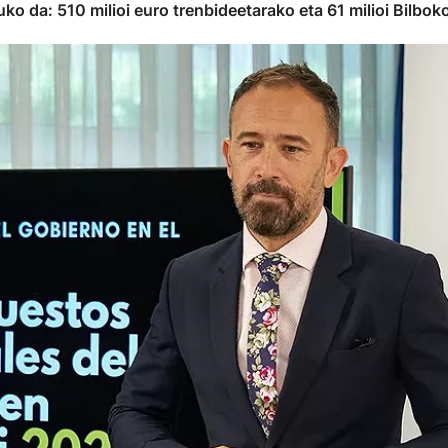
uko da: 510 milioi euro trenbideetarako eta 61 milioi Bilbo