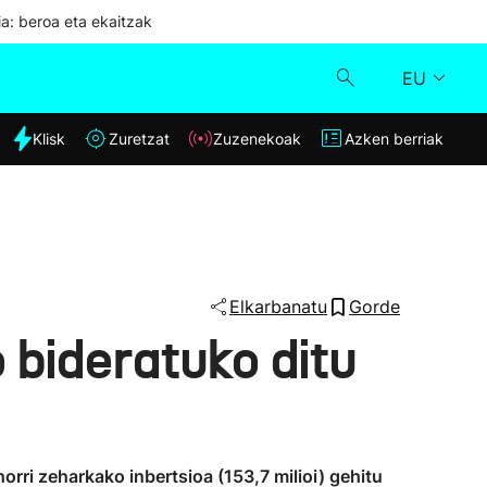
ia: beroa eta ekaitzak
EU
dia
Klisk
Zuretzat
Zuzenekoak
Azken berriak
Klisk
Zuzenekoak
Zuretzat
Elkarbanatu
Gorde
 bideratuko ditu
Azken berriak
orri zeharkako inbertsioa (153,7 milioi) gehitu