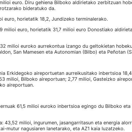
 milioi euro. Diru gehiena Bilboko aldirietako zerbitzuan ho
rotzarako bideratuko da.
oi euro, horietatik 18,2, Jundizeko terminalerako.
 milioi euro, horietatik 31,7 milioi euro Donostiako aldiriet
 32 milioi euroko aurrekontua izango du geltokietan hobek
aldon, San Mamesen eta Autonomian (Bilbo) eta Peñotan (Sa
a Erkidegoko aireportuetan aurreikusitako inbertsioa 18,46
53 milioi, Bilboko aireportuan; 2,77 milioi, Gasteizko airepo
ako aireportuan.
rnuak 61,5 milioi euroko inbertsioa egingo du Bilboko eta
a: 43,52 milioi, ingurumen, jasangarritasun eta energia alorr
kai-mutur nagusiaren lanetarako, eta AZ1 kaia luzatzeko.