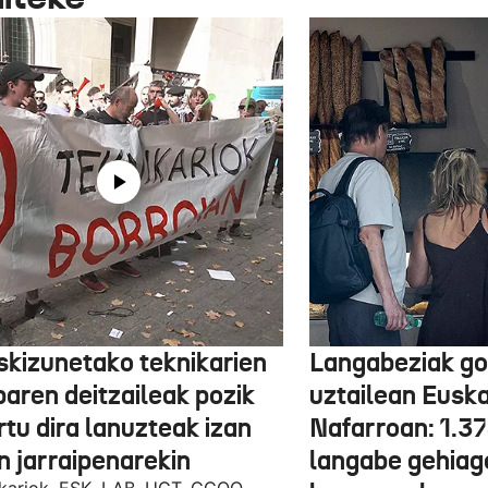
skizunetako teknikarien
Langabeziak go
baren deitzaileak pozik
uztailean Euska
tu dira lanuzteak izan
Nafarroan: 1.3
n jarraipenarekin
langabe gehiag