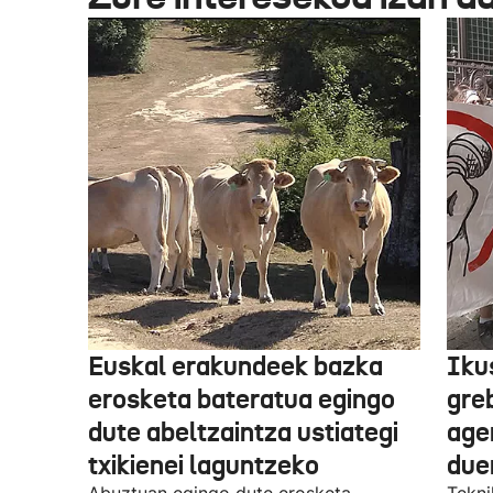
Euskal erakundeek bazka
Iku
erosketa bateratua egingo
gre
dute abeltzaintza ustiategi
ager
txikienei laguntzeko
due