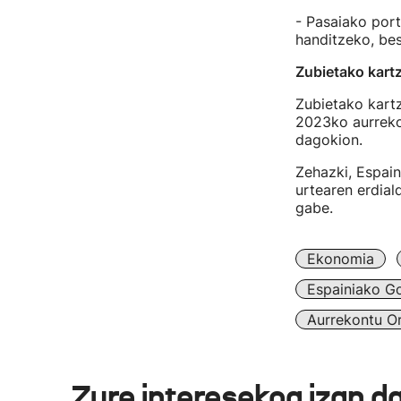
- Pasaiako portu
handitzeko, bes
Zubietako kartz
Zubietako kartz
2023ko aurrekon
dagokion.
Zehazki, Espain
urtearen erdial
gabe.
Ekonomia
Espainiako G
Aurrekontu O
Zure interesekoa izan d