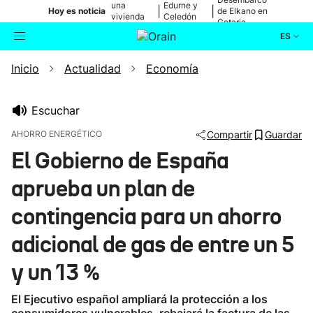
una
Edurne y
|
|
Hoy es noticia
de Elkano en
vivienda
Celedón
Getaria
de Bilbao
Txiki
ES
Inicio
Actualidad
Economía
Actualidad
Buscador
Política
Escuchar
AHORRO ENERGÉTICO
Compartir
Guardar
Cultura
El Gobierno de España
aprueba un plan de
Ikusmiran
contingencia para un ahorro
Eguraldia
adicional de gas de entre un 5
y un 13 %
El Ejecutivo español ampliará la protección a los