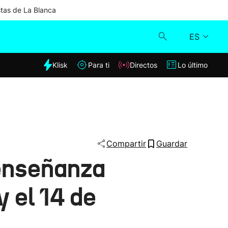
stas de La Blanca
ES
dia
Klisk
Para ti
Directos
Lo último
Klisk
Directos
Para ti
Compartir
Guardar
 enseñanza
Lo último
y el 14 de