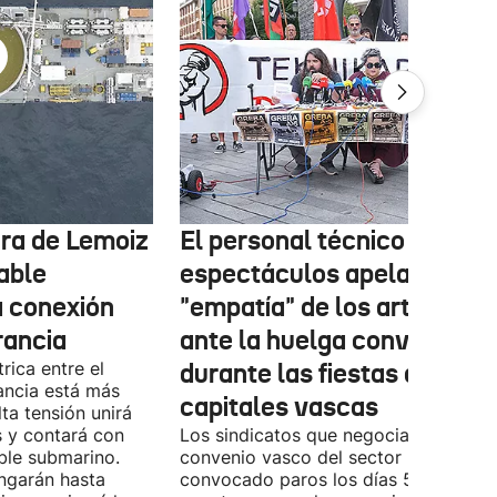
tura de Lemoiz
El personal técnico de
cable
espectáculos apela a la
a conexión
"empatía" de los artistas
rancia
ante la huelga convocada
rica entre el
durante las fiestas de las
ancia está más
capitales vascas
lta tensión unirá
 y contará con
Los sindicatos que negocian el prime
ble submarino.
convenio vasco del sector han
ongarán hasta
convocado paros los días 5, 14 y 26 