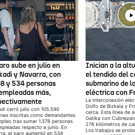
aro sube en julio en
Inician a la al
kadi y Navarra, con
el tendido del 
78 y 534 personas
submarino de l
empleadas más,
eléctrica con F
pectivamente
La interconexión eléct
Golfo de Bizkaia y Fr
di cerró julio con 105.590
cerca. Esta línea de a
nas inscritas como demandantes
Gatika con Cubnezais
pleo tras sumar 1.378 personas
276 kilómetros de ca
pleadas respecto a junio. En
Los trabajos se prol
ra, el paro aumentó en 534