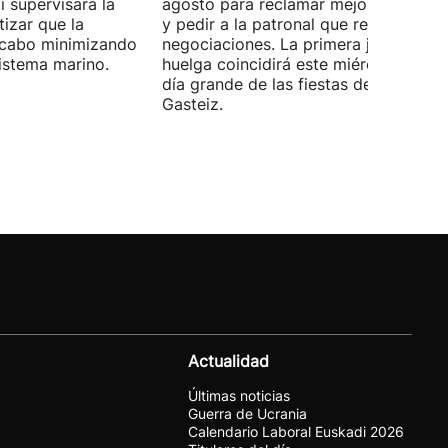
 supervisará la
agosto para reclamar mejoras labora
izar que la
y pedir a la patronal que retome las
a cabo minimizando
negociaciones. La primera jornada de
istema marino.
huelga coincidirá este miércoles con 
día grande de las fiestas de Vitoria-
Gasteiz.
Actualidad
Últimas noticias
Guerra de Ucrania
Calendario Laboral Euskadi 2026