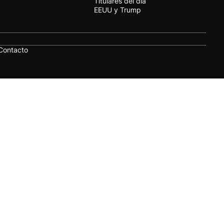
Titulares del día
EEUU y Trump
Contacto