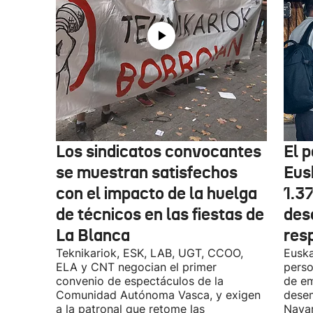
Los sindicatos convocantes
El p
se muestran satisfechos
Eus
con el impacto de la huelga
1.3
de técnicos en las fiestas de
des
La Blanca
res
Teknikariok, ESK, LAB, UGT, CCOO,
Euska
ELA y CNT negocian el primer
perso
convenio de espectáculos de la
de em
Comunidad Autónoma Vasca, y exigen
desem
a la patronal que retome las
Navar