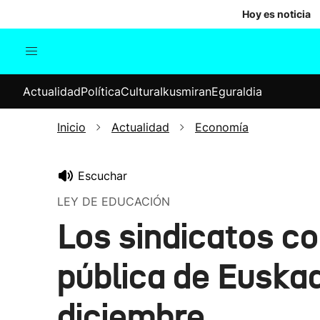
Hoy es noticia
Actualidad
Política
Cul
Actualidad
Política
Cultura
Ikusmiran
Eguraldia
Sociedad
Elecciones
Economía
Inicio
Actualidad
Economía
Internacional
Escuchar
LEY DE EDUCACIÓN
Los sindicatos c
pública de Euskad
diciembre