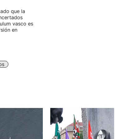
cado que la
oncertados
culum vasco es
sión en
os