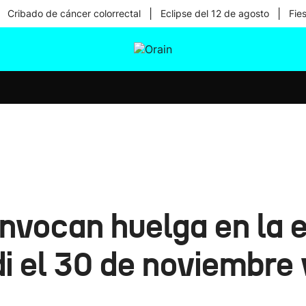
|
|
Cribado de cáncer colorrectal
Eclipse del 12 de agosto
Fie
tura
Ikusmiran
Egural
Salud
Tecnología
onvocan huelga en la
i el 30 de noviembre 