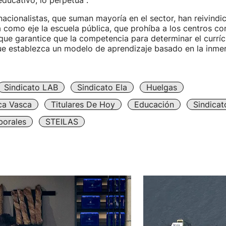
ducativo, lo perpetua".
nacionalistas, que suman mayoría en el sector, han reivindi
a como eje la escuela pública, que prohíba a los centros c
que garantice que la competencia para determinar el currí
ue establezca un modelo de aprendizaje basado en la inmer
Sindicato LAB
Sindicato Ela
Huelgas
ca Vasca
Titulares De Hoy
Educación
Sindicat
borales
STEILAS