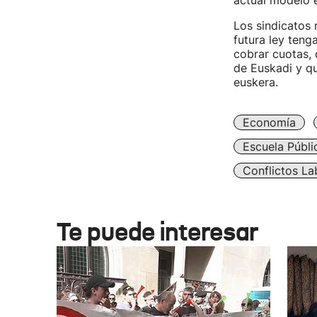
actual modelo e
Los sindicatos 
futura ley teng
cobrar cuotas, 
de Euskadi y q
euskera.
Economía
Escuela Públi
Conflictos La
Te puede interesar