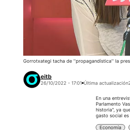
Gorrotxategi tacha de ''propagandística'' la pr
eitb
26/10/2022 - 17:01
Última actualización
En una entrevis
Parlamento Vasc
historia", ya q
gasto social e
Economía