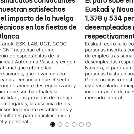
 sindicatos convocantes
El paro sube en 
muestran satisfechos
Euskadi y Nava
 el impacto de la huelga
1.378 y 534 pe
écnicos en las fiestas de
desempleadas 
Blanca
respectivamen
kariok, ESK, LAB, UGT, CCOO,
Euskadi cerró julio c
 CNT negocian el primer
personas inscritas 
nio de espectáculos de la
de empleo tras sumar
nidad Autónoma Vasca, y exigen
desempleadas respect
patronal que retome las
Navarra, el paro aum
rsaciones, que llevan un año
personas hasta alcanz
eadas. Denuncian que el sector
Gobierno Vasco dest
completamente desregularizado y
está vinculado princi
ran que son habituales la
incorporación de nue
ralidad, las jornadas de trabajo
mercado laboral.
rolongadas, la ausencia de los
nsos legalmente establecidos y
ificultades para conciliar la vida
al y personal.