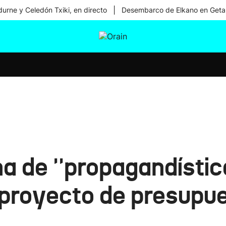
|
urne y Celedón Txiki, en directo
Desembarco de Elkano en Geta
tura
Ikusmiran
Egural
Salud
Tecnología
a de ''propagandística
 proyecto de presupue