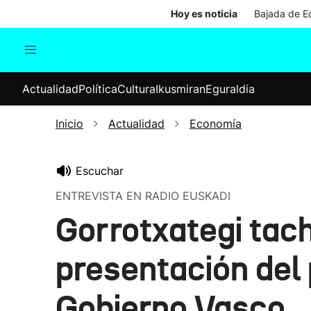
Hoy es noticia
Bajada de Ed
Actualidad
Política
Cul
Actualidad
Política
Cultura
Ikusmiran
Eguraldia
Sociedad
Elecciones
Economía
Inicio
Actualidad
Economía
Internacional
Escuchar
ENTREVISTA EN RADIO EUSKADI
Gorrotxategi tach
presentación del
Gobierno Vasco