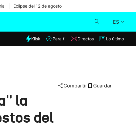
|
ria
Eclipse del 12 de agosto
ES
dia
Klisk
Para ti
Directos
Lo último
Klisk
Directos
Para ti
Compartir
Guardar
'' la
Lo último
stos del