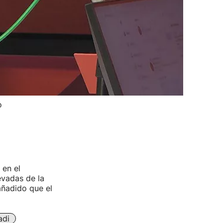
o
 en el
evadas de la
añadido que el
adi