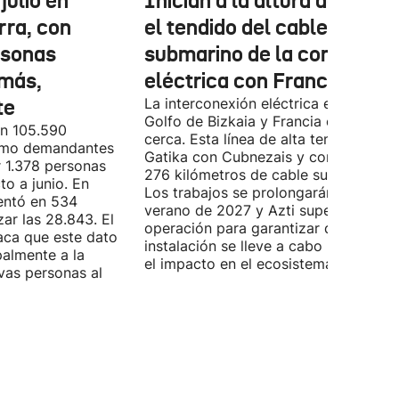
julio en
Inician a la altura de Lemo
rra, con
el tendido del cable
rsonas
submarino de la conexión
más,
eléctrica con Francia
te
La interconexión eléctrica entre el
Golfo de Bizkaia y Francia está más
on 105.590
cerca. Esta línea de alta tensión unirá
como demandantes
Gatika con Cubnezais y contará con
 1.378 personas
276 kilómetros de cable submarino.
o a junio. En
Los trabajos se prolongarán hasta
entó en 534
verano de 2027 y Azti supervisará la
ar las 28.843. El
operación para garantizar que la
aca que este dato
instalación se lleve a cabo minimizan
palmente a la
el impacto en el ecosistema marino.
vas personas al