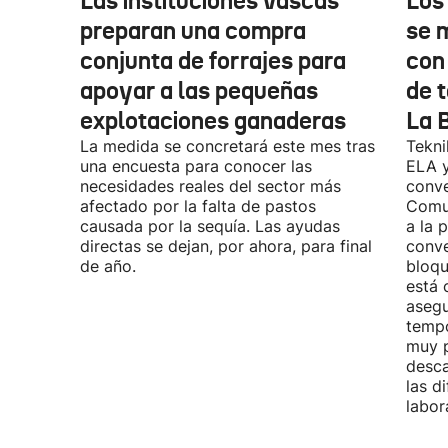
Las instituciones vascas
Los
preparan una compra
se 
conjunta de forrajes para
con
apoyar a las pequeñas
de t
explotaciones ganaderas
La 
La medida se concretará este mes tras
Tekni
una encuesta para conocer las
ELA y
necesidades reales del sector más
conve
afectado por la falta de pastos
Comu
causada por la sequía. Las ayudas
a la 
directas se dejan, por ahora, para final
conve
de año.
bloqu
está 
asegu
tempo
muy p
desca
las d
labor