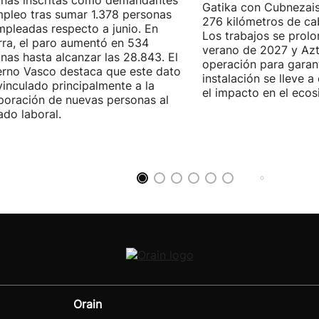
nas inscritas como demandantes
Gatika con Cubnezais
pleo tras sumar 1.378 personas
276 kilómetros de ca
pleadas respecto a junio. En
Los trabajos se prol
ra, el paro aumentó en 534
verano de 2027 y Azti
nas hasta alcanzar las 28.843. El
operación para garant
rno Vasco destaca que este dato
instalación se lleve 
vinculado principalmente a la
el impacto en el ecos
poración de nuevas personas al
do laboral.
Orain