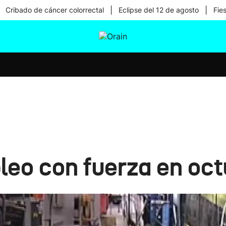
|
|
Cribado de cáncer colorrectal
Eclipse del 12 de agosto
Fie
tura
Ikusmiran
Egural
Salud
Tecnología
leo con fuerza en oct