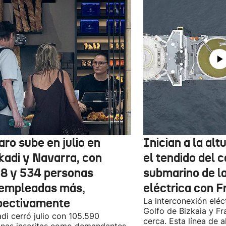
aro sube en julio en
Inician a la al
kadi y Navarra, con
el tendido del 
78 y 534 personas
submarino de l
empleadas más,
eléctrica con F
pectivamente
La interconexión eléct
Golfo de Bizkaia y Fr
di cerró julio con 105.590
cerca. Esta línea de a