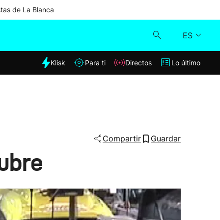
stas de La Blanca
ES
dia
Klisk
Para ti
Directos
Lo último
Klisk
Directos
Para ti
Compartir
Guardar
ubre
Lo último