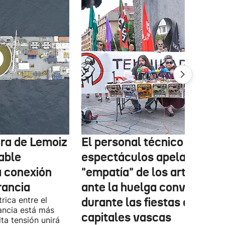
tura de Lemoiz
El personal técnico de
cable
espectáculos apela a la
a conexión
"empatía" de los artistas
rancia
ante la huelga convocada
rica entre el
durante las fiestas de las
ancia está más
capitales vascas
lta tensión unirá