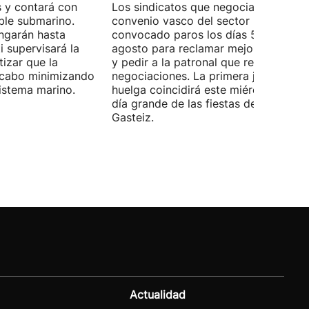
 y contará con
Los sindicatos que negocian el prime
ble submarino.
convenio vasco del sector han
ongarán hasta
convocado paros los días 5, 14 y 26 
 supervisará la
agosto para reclamar mejoras labora
izar que la
y pedir a la patronal que retome las
a cabo minimizando
negociaciones. La primera jornada de
istema marino.
huelga coincidirá este miércoles con 
día grande de las fiestas de Vitoria-
Gasteiz.
Actualidad