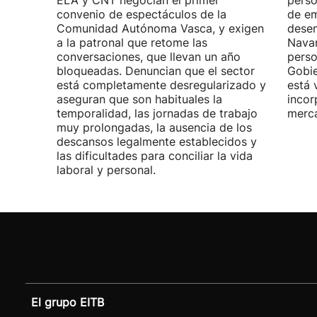
ELA y CNT negocian el primer
perso
convenio de espectáculos de la
de em
Comunidad Autónoma Vasca, y exigen
desem
a la patronal que retome las
Navar
conversaciones, que llevan un año
perso
bloqueadas. Denuncian que el sector
Gobie
está completamente desregularizado y
está 
aseguran que son habituales la
incor
temporalidad, las jornadas de trabajo
merca
muy prolongadas, la ausencia de los
descansos legalmente establecidos y
las dificultades para conciliar la vida
laboral y personal.
El grupo EITB