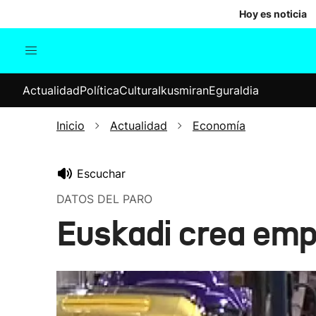
Hoy es noticia
Actualidad
Política
Cul
Actualidad
Política
Cultura
Ikusmiran
Eguraldia
Sociedad
Elecciones
Economía
Inicio
Actualidad
Economía
Internacional
Escuchar
DATOS DEL PARO
Euskadi crea emp