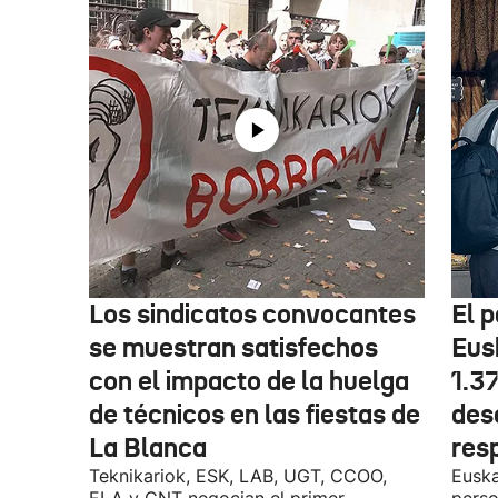
Los sindicatos convocantes
El p
se muestran satisfechos
Eus
con el impacto de la huelga
1.3
de técnicos en las fiestas de
des
La Blanca
res
Teknikariok, ESK, LAB, UGT, CCOO,
Euska