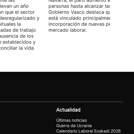
ome las
Navarra, el paro aumentó en 534
llevan un año
personas hasta alcanzar las 28.843. E
n que el sector
Gobierno Vasco destaca que este da
desregularizado y
está vinculado principalmente a la
tuales la
incorporación de nuevas personas al
nadas de trabajo
mercado laboral.
ausencia de los
 establecidos y
onciliar la vida
Actualidad
Últimas noticias
Guerra de Ucrania
Calendario Laboral Euskadi 2026