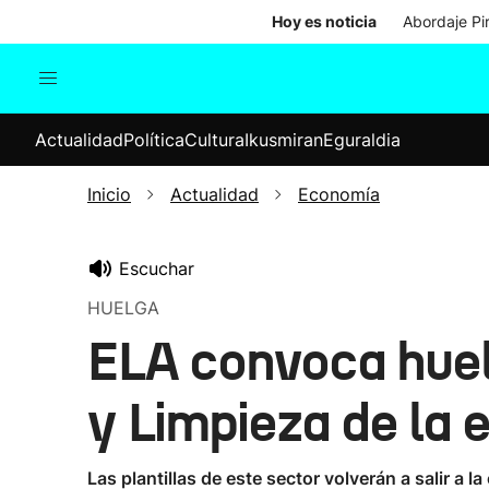
Hoy es noticia
Abordaje Pi
Actualidad
Política
Cul
Actualidad
Política
Cultura
Ikusmiran
Eguraldia
Sociedad
Elecciones
Economía
Inicio
Actualidad
Economía
Internacional
Escuchar
HUELGA
ELA convoca huel
y Limpieza de la
Las plantillas de este sector volverán a salir a l