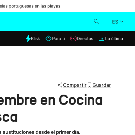
las portuguesas en las playas
ES
dia
Klisk
Para ti
Directos
Lo último
Klisk
Directos
Para ti
Compartir
Guardar
iembre en Cocina
Lo último
sca
as sustituciones desde el primer día.