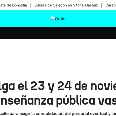
|
|
rata de Donostia
Subida de Celedón en Vitoria-Gasteiz
Carabe
tura
Ikusmiran
Egural
Salud
Tecnología
ga el 23 y 24 de nov
 enseñanza pública va
a calle para exigir la consolidación del personal eventual y l