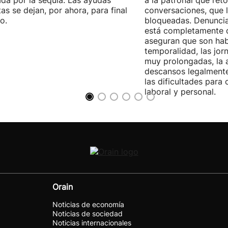
da por la sequía. Las ayudas
a la patronal que ret
tas se dejan, por ahora, para final
conversaciones, que 
o.
bloqueadas. Denuncia
está completamente 
aseguran que son habi
temporalidad, las jor
muy prolongadas, la 
descansos legalmente
las dificultades para c
laboral y personal.
Orain
Noticias de economía
Noticias de sociedad
Noticias internacionales