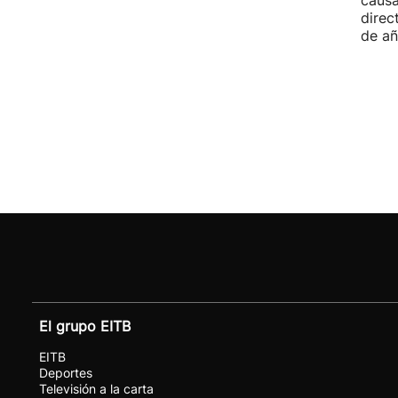
causa
direc
de añ
El grupo EITB
EITB
Deportes
Televisión a la carta