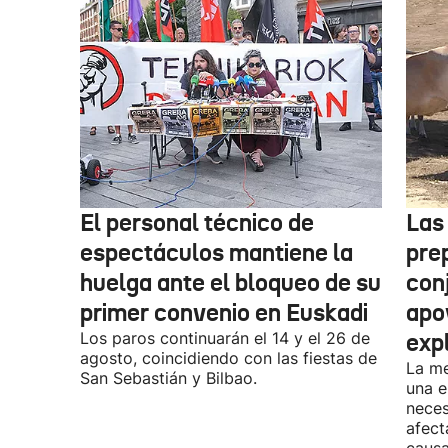
El personal técnico de
Las
espectáculos mantiene la
pre
huelga ante el bloqueo de su
con
primer convenio en Euskadi
apo
Los paros continuarán el 14 y el 26 de
exp
agosto, coincidiendo con las fiestas de
La me
San Sebastián y Bilbao.
una e
neces
afect