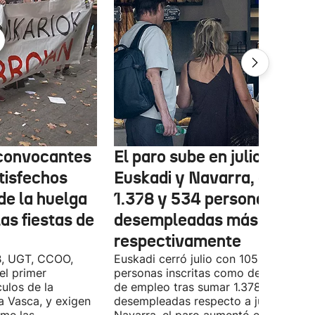
 convocantes
El paro sube en julio en
tisfechos
Euskadi y Navarra, con
de la huelga
1.378 y 534 personas
las fiestas de
desempleadas más,
respectivamente
B, UGT, CCOO,
Euskadi cerró julio con 105.590
el primer
personas inscritas como demandante
ulos de la
de empleo tras sumar 1.378 personas
Vasca, y exigen
desempleadas respecto a junio. En