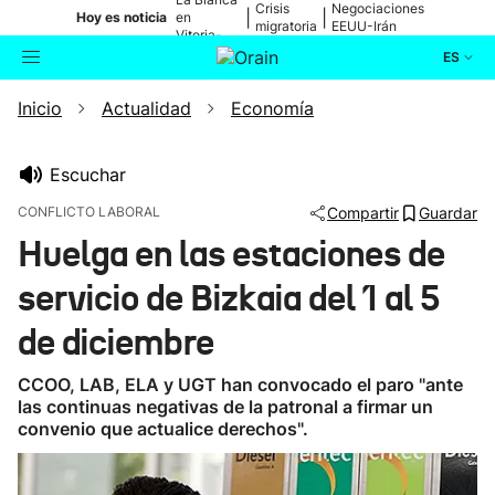
Crisis
Negociaciones
|
|
Hoy es noticia
en
migratoria
EEUU-Irán
Vitoria-
Gasteiz
ES
Inicio
Actualidad
Economía
Actualidad
Buscador
Política
Escuchar
CONFLICTO LABORAL
Compartir
Guardar
Cultura
Huelga en las estaciones de
servicio de Bizkaia del 1 al 5
Ikusmiran
de diciembre
Eguraldia
CCOO, LAB, ELA y UGT han convocado el paro "ante
las continuas negativas de la patronal a firmar un
convenio que actualice derechos".