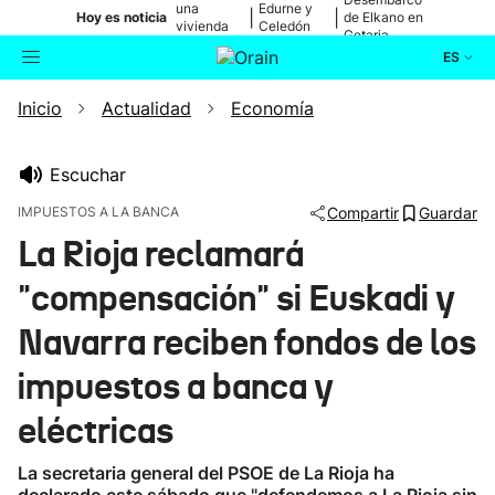
una
Edurne y
|
|
Hoy es noticia
de Elkano en
vivienda
Celedón
Getaria
de Bilbao
Txiki
ES
Inicio
Actualidad
Economía
Actualidad
Buscador
Política
Escuchar
IMPUESTOS A LA BANCA
Compartir
Guardar
Cultura
La Rioja reclamará
"compensación" si Euskadi y
Ikusmiran
Navarra reciben fondos de los
Eguraldia
impuestos a banca y
eléctricas
La secretaria general del PSOE de La Rioja ha