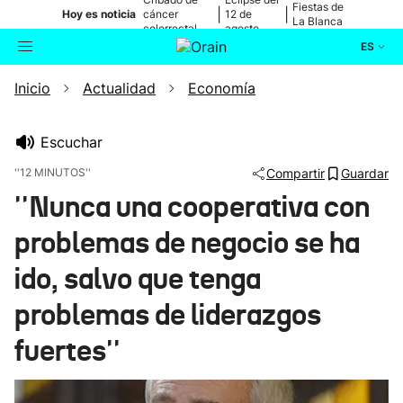
Fiestas de
|
|
Hoy es noticia
cáncer
12 de
La Blanca
colorrectal
agosto
ES
Inicio
Actualidad
Economía
Actualidad
Buscador
Política
Escuchar
''12 MINUTOS''
Compartir
Guardar
Cultura
''Nunca una cooperativa con
problemas de negocio se ha
Ikusmiran
ido, salvo que tenga
Eguraldia
problemas de liderazgos
fuertes''