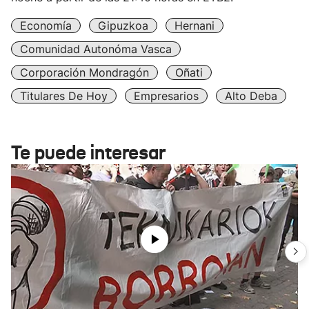
Economía
Gipuzkoa
Hernani
Comunidad Autonóma Vasca
Corporación Mondragón
Oñati
Titulares De Hoy
Empresarios
Alto Deba
Te puede interesar