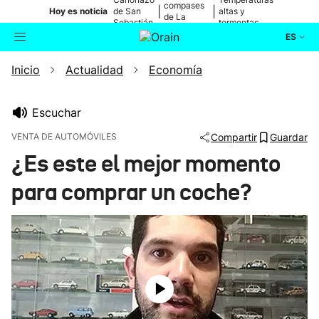
compases
|
|
Hoy es noticia
de San
altas y
de La
Sebastián
tormentas
Blanca
ES
Inicio
Actualidad
Economía
Actualidad
Buscador
Política
Escuchar
VENTA DE AUTOMÓVILES
Compartir
Guardar
Cultura
¿Es este el mejor momento
para comprar un coche?
Ikusmiran
Eguraldia