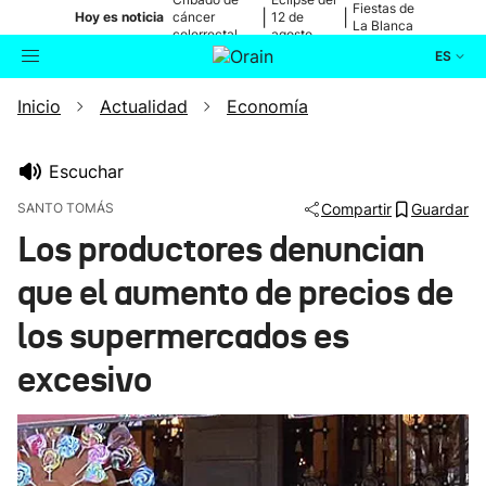
Fiestas de
|
|
Hoy es noticia
cáncer
12 de
La Blanca
colorrectal
agosto
ES
Inicio
Actualidad
Economía
Actualidad
Buscador
Política
Escuchar
SANTO TOMÁS
Compartir
Guardar
Cultura
Los productores denuncian
que el aumento de precios de
Ikusmiran
los supermercados es
Eguraldia
excesivo