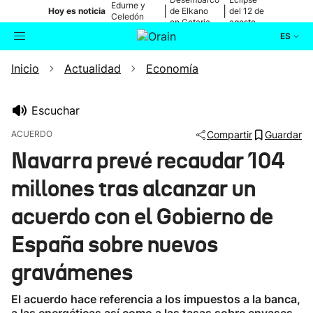
Edurne y
|
|
Hoy es noticia
de Elkano
del 12 de
Celedón
en Getaria
agosto
Txiki
ES
Inicio
Actualidad
Economía
Actualidad
Buscador
Política
Escuchar
ACUERDO
Compartir
Guardar
Cultura
Navarra prevé recaudar 104
millones tras alcanzar un
Ikusmiran
acuerdo con el Gobierno de
Eguraldia
España sobre nuevos
gravámenes
El acuerdo hace referencia a los impuestos a la banca,