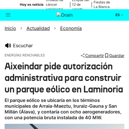
Fiestas de
|
|
Hoy es noticia
cáncer
12 de
La Blanca
colorrectal
agosto
ES
Inicio
Actualidad
Economía
Actualidad
Buscador
Política
Escuchar
ENERGÍAS RENOVABLES
Compartir
Guardar
Cultura
Aixeindar pide autorización
administrativa para construir
Ikusmiran
un parque eólico en Laminoria
Eguraldia
El parque eólico se ubicaría en los términos
municipales de Arraia-Maeztu, Iruraiz-Gauna y San
Millán (Álava), y contaría con ocho aerogeneradores,
con una potencia bruta instalada de 40 MW.