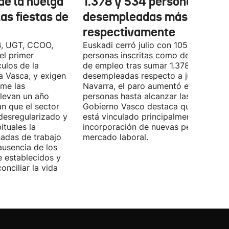
de la huelga
1.378 y 534 personas
las fiestas de
desempleadas más,
respectivamente
B, UGT, CCOO,
Euskadi cerró julio con 105.590
el primer
personas inscritas como demandante
ulos de la
de empleo tras sumar 1.378 personas
Vasca, y exigen
desempleadas respecto a junio. En
ome las
Navarra, el paro aumentó en 534
llevan un año
personas hasta alcanzar las 28.843. E
n que el sector
Gobierno Vasco destaca que este da
desregularizado y
está vinculado principalmente a la
tuales la
incorporación de nuevas personas al
nadas de trabajo
mercado laboral.
ausencia de los
 establecidos y
onciliar la vida