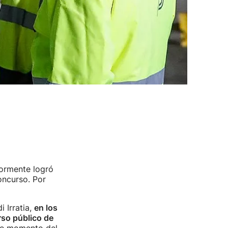
ormente logró
oncurso. Por
 Irratia,
en los
rso público de