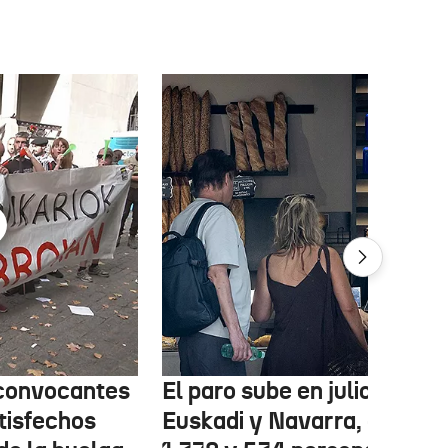
 convocantes
El paro sube en julio en
tisfechos
Euskadi y Navarra, con