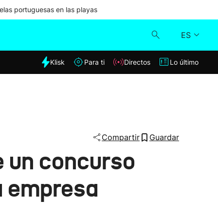
las portuguesas en las playas
ES
dia
Klisk
Para ti
Directos
Lo último
Klisk
Directos
Para ti
Compartir
Guardar
e un concurso
Lo último
la empresa