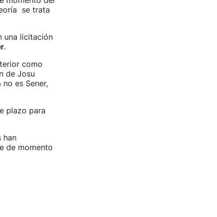
ese momento del
eoría se trata
 una licitación
r
.
terior como
ón de Josu
 no es Sener,
de plazo para
s han
que de momento