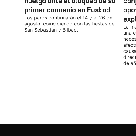
huelga ante el bloqueo de su
con
primer convenio en Euskadi
apo
Los paros continuarán el 14 y el 26 de
exp
agosto, coincidiendo con las fiestas de
La me
San Sebastián y Bilbao.
una e
neces
afect
causa
direc
de añ