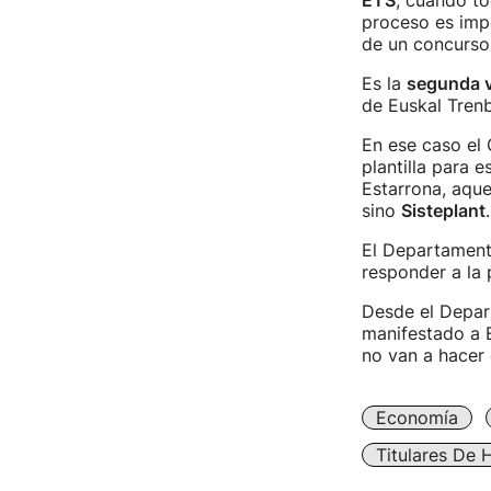
ETS
, cuando to
proceso es impo
de un concurso 
Es la
segunda 
de Euskal Trenb
En ese caso el
plantilla para e
Estarrona, aque
sino
Sisteplant
.
El Departamento
responder a la 
Desde el Depart
manifestado a 
no van a hacer 
Economía
Titulares De 