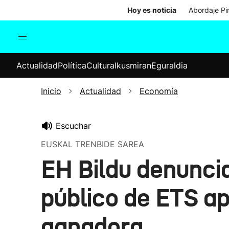
Hoy es noticia
Abordaje Pi
Actualidad
Política
Cul
Actualidad
Política
Cultura
Ikusmiran
Eguraldia
Sociedad
Elecciones
Economía
Inicio
Actualidad
Economía
Internacional
Escuchar
EUSKAL TRENBIDE SAREA
EH Bildu denuncia
público de ETS a
ganadora