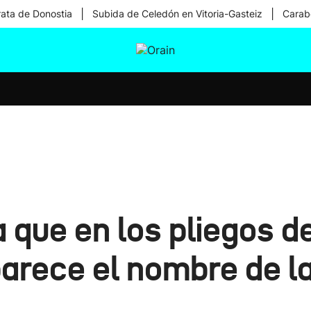
|
|
rata de Donostia
Subida de Celedón en Vitoria-Gasteiz
Carabe
tura
Ikusmiran
Egural
Salud
Tecnología
 que en los pliegos d
parece el nombre de 