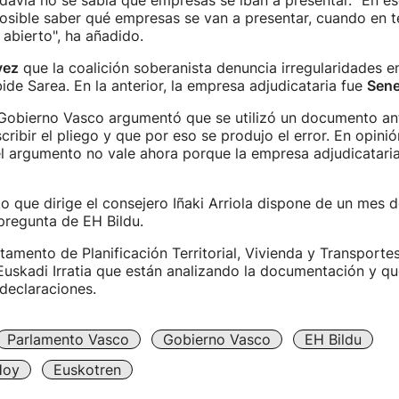
davía no se sabía qué empresas se iban a presentar. "En 
sible saber qué empresas se van a presentar, cuando en t
abierto", ha añadido.
vez
que la coalición soberanista denuncia irregularidades en
ide Sarea. En la anterior, la empresa adjudicataria fue
Sene
 Gobierno Vasco argumentó que se utilizó un documento an
scribir el pliego y que por eso se produjo el error. En opini
l argumento no vale ahora porque la empresa adjudicataria
 que dirige el consejero Iñaki Arriola dispone de un mes 
pregunta de EH Bildu.
amento de Planificación Territorial, Vivienda y Transporte
Euskadi Irratia que están analizando la documentación y 
declaraciones.
Parlamento Vasco
Gobierno Vasco
EH Bildu
Hoy
Euskotren