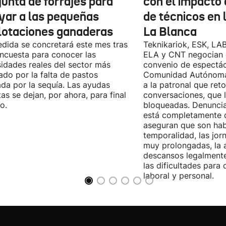
junta de forrajes para
con el impacto 
yar a las pequeñas
de técnicos en 
lotaciones ganaderas
La Blanca
dida se concretará este mes tras
Teknikariok, ESK, LA
ncuesta para conocer las
ELA y CNT negocian 
idades reales del sector más
convenio de espectác
ado por la falta de pastos
Comunidad Autónoma 
da por la sequía. Las ayudas
a la patronal que ret
tas se dejan, por ahora, para final
conversaciones, que 
o.
bloqueadas. Denuncia
está completamente 
aseguran que son habi
temporalidad, las jor
muy prolongadas, la 
descansos legalmente
las dificultades para c
laboral y personal.