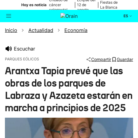
Fiestas de
|
|
Hoy es noticia
cáncer
12 de
La Blanca
colorrectal
agosto
ES
Inicio
Actualidad
Economía
Actualidad
Buscador
Política
Escuchar
PARQUES EÓLICOS
Compartir
Guardar
Cultura
Arantxa Tapia prevé que las
obras de los parques de
Ikusmiran
Labraza y Azazeta estarán en
Eguraldia
marcha a principios de 2025