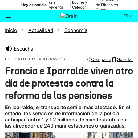
una
Edurne y
|
|
Hoy es noticia
de Elkano en
vivienda
Celedón
Getaria
de Bilbao
Txiki
ES
Inicio
Actualidad
Economía
Actualidad
Buscador
Política
Escuchar
HUELGA EN EL ESTADO FRANCÉS
Compartir
Guardar
Cultura
Francia e Iparralde viven otro
día de protestas contra la
Ikusmiran
reforma de las pensiones
Eguraldia
En Iparralde, el transporte será el más afectado. En el
estado, los servicios de información de la policía
anticipan entre 1 y 1,2 millones de manifestantes en
las alrededor de 240 manifestaciones organizadas.