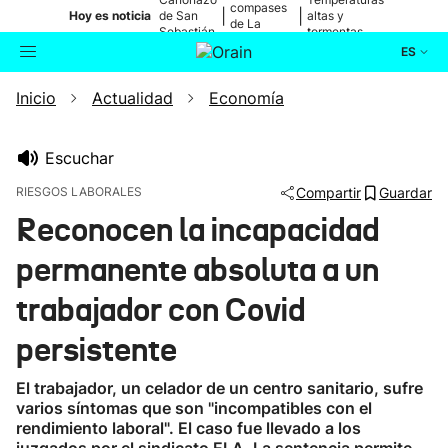
compases
|
|
Hoy es noticia
de San
altas y
de La
Sebastián
tormentas
Blanca
ES
Inicio
Actualidad
Economía
Actualidad
Buscador
Política
Escuchar
RIESGOS LABORALES
Compartir
Guardar
Cultura
Reconocen la incapacidad
permanente absoluta a un
Ikusmiran
trabajador con Covid
Eguraldia
persistente
El trabajador, un celador de un centro sanitario, sufre
varios síntomas que son "incompatibles con el
rendimiento laboral". El caso fue llevado a los