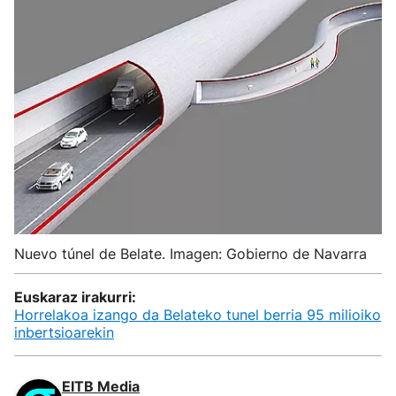
Nuevo túnel de Belate. Imagen: Gobierno de Navarra
Euskaraz irakurri:
Horrelakoa izango da Belateko tunel berria 95 milioiko
inbertsioarekin
EITB Media