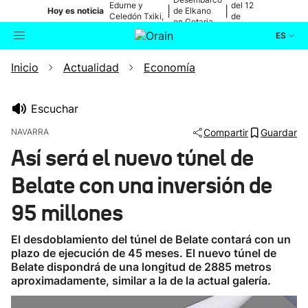
Edurne y
del 12
|
|
Hoy es noticia
de Elkano
Celedón Txiki,
de
en Getaria
en directo
agosto
ES
Inicio
Actualidad
Economía
Actualidad
Buscador
Política
Escuchar
NAVARRA
Compartir
Guardar
Cultura
Así será el nuevo túnel de
Belate con una inversión de
Ikusmiran
95 millones
Eguraldia
El desdoblamiento del túnel de Belate contará con un
plazo de ejecución de 45 meses. El nuevo túnel de
Belate dispondrá de una longitud de 2885 metros
aproximadamente, similar a la de la actual galería.