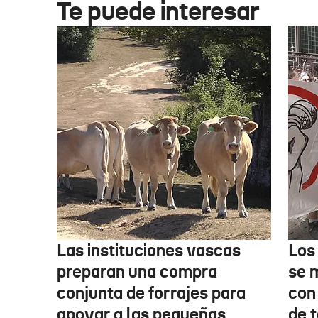
Te puede interesar
Las instituciones vascas
Los
preparan una compra
se 
conjunta de forrajes para
con
apoyar a las pequeñas
de t