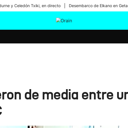
|
urne y Celedón Txiki, en directo
Desembarco de Elkano en Geta
tura
Ikusmiran
Egural
Salud
Tecnología
ron de media entre un
C