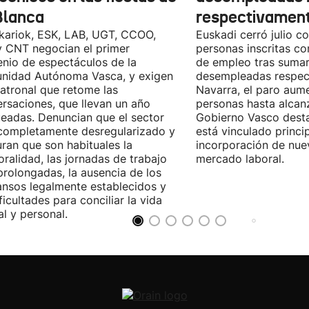
Blanca
respectivamen
kariok, ESK, LAB, UGT, CCOO,
Euskadi cerró julio c
 CNT negocian el primer
personas inscritas 
nio de espectáculos de la
de empleo tras sumar
nidad Autónoma Vasca, y exigen
desempleadas respect
patronal que retome las
Navarra, el paro aum
rsaciones, que llevan un año
personas hasta alcanz
eadas. Denuncian que el sector
Gobierno Vasco dest
completamente desregularizado y
está vinculado princi
ran que son habituales la
incorporación de nue
ralidad, las jornadas de trabajo
mercado laboral.
rolongadas, la ausencia de los
nsos legalmente establecidos y
ificultades para conciliar la vida
al y personal.