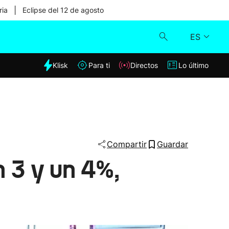
|
ria
Eclipse del 12 de agosto
ES
dia
Klisk
Para ti
Directos
Lo último
Klisk
Directos
Para ti
Compartir
Guardar
 3 y un 4%,
Lo último