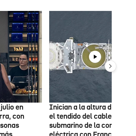
julio en
Inician a la altura de Lemo
rra, con
el tendido del cable
rsonas
submarino de la conexión
más,
eléctrica con Francia