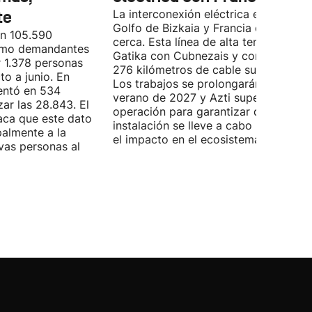
te
La interconexión eléctrica entre el
Golfo de Bizkaia y Francia está más
on 105.590
cerca. Esta línea de alta tensión unirá
como demandantes
Gatika con Cubnezais y contará con
 1.378 personas
276 kilómetros de cable submarino.
o a junio. En
Los trabajos se prolongarán hasta
entó en 534
verano de 2027 y Azti supervisará la
ar las 28.843. El
operación para garantizar que la
aca que este dato
instalación se lleve a cabo minimizan
palmente a la
el impacto en el ecosistema marino.
vas personas al