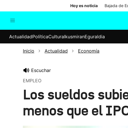
Hoy es noticia
Bajada de Ed
Actualidad
Política
Cul
Actualidad
Política
Cultura
Ikusmiran
Eguraldia
Sociedad
Elecciones
Economía
Inicio
Actualidad
Economía
Internacional
Escuchar
EMPLEO
Los sueldos subie
menos que el IP