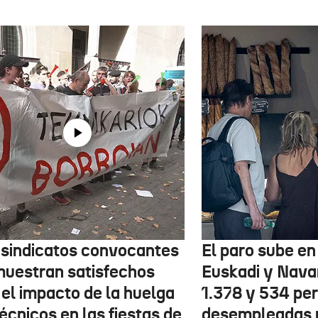
 sindicatos convocantes
El paro sube en 
muestran satisfechos
Euskadi y Nava
 el impacto de la huelga
1.378 y 534 pe
écnicos en las fiestas de
desempleadas 