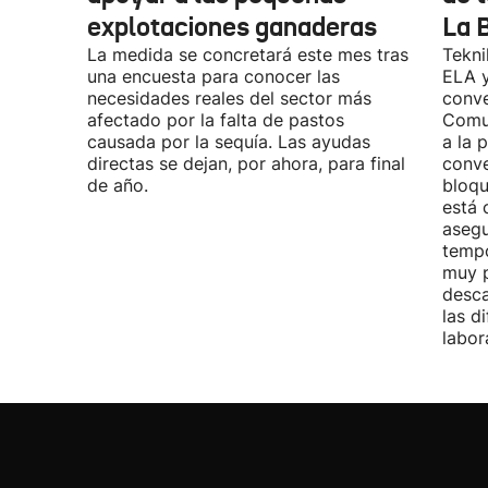
explotaciones ganaderas
La 
La medida se concretará este mes tras
Tekni
una encuesta para conocer las
ELA y
necesidades reales del sector más
conve
afectado por la falta de pastos
Comu
causada por la sequía. Las ayudas
a la 
directas se dejan, por ahora, para final
conve
de año.
bloqu
está 
asegu
tempo
muy p
desca
las d
labor