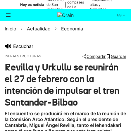
compases
|
|
Hoy es noticia
de San
altas y
de La
Sebastián
tormentas
Blanca
ES
Inicio
Actualidad
Economía
Actualidad
Buscador
Política
Escuchar
INFRAESTRUCTURAS
Compartir
Guardar
Cultura
Revilla y Urkullu se reunirán
el 27 de febrero con la
Ikusmiran
intención de impulsar el tren
Eguraldia
Santander-Bilbao
El encuentro se producirá en el marco de la reunión de
la Comisión Arco Atlántico. Según el presidente de
Cantabria, Miguel Ángel Revilla, tanto el lehendakari