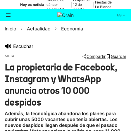
Fiestas de
|
|
Hoy es noticia
cáncer
12 de
La Blanca
colorrectal
agosto
ES
Inicio
Actualidad
Economía
Actualidad
Buscador
Política
Escuchar
META
Compartir
Guardar
Cultura
La propietaria de Facebook,
Instagram y WhatsApp
Ikusmiran
anuncia otros 10 000
Eguraldia
despidos
Además, la tecnológica abandona los planes para
cubrir unas 5000 vacantes que tenía abiertas. Los
nuevos despidos llegan después de que el pasado