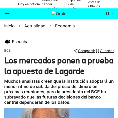
Fiestas de
|
|
Hoy es noticia
cáncer
12 de
La Blanca
colorrectal
agosto
ES
Inicio
Actualidad
Economía
Actualidad
Buscador
Política
Escuchar
BCE
Compartir
Guardar
Cultura
Los mercados ponen a prueba
la apuesta de Lagarde
Ikusmiran
Muchos analistas creen que la institución adoptará un
Eguraldia
menor ritmo de subida del precio del dinero en
próximas reuniones, pero la presidenta del BCE ha
subrayado que las futuras decisiones del banco
central dependerán de los datos.