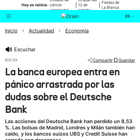
Fiestas de
|
|
Hoy es noticia
cáncer
12 de
La Blanca
colorrectal
agosto
ES
Inicio
Actualidad
Economía
Actualidad
Buscador
Política
Escuchar
BOLSA
Compartir
Guardar
Cultura
La banca europea entra en
pánico arrastrada por las
Ikusmiran
dudas sobre el Deutsche
Eguraldia
Bank
Las acciones del Deutsche Bank han perdido un 8,53
%. Las bolsas de Madrid, Londres y Milán también han
caído, y los bancos suizos UBS y Credit Suisse han