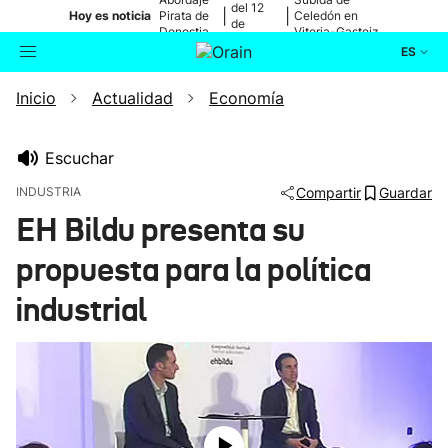
del 12
|
|
Hoy es noticia
Pirata de
Celedón en
de
Donostia
Vitoria-Gasteiz
agosto
ES
Inicio
Actualidad
Economía
Actualidad
Buscador
Política
Escuchar
INDUSTRIA
Compartir
Guardar
Cultura
EH Bildu presenta su
propuesta para la política
Ikusmiran
industrial
Eguraldia