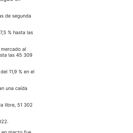
as de segunda
7,5 % hasta las
l mercado al
sta las 45 309
el 11,9 % en el
an una caída
 libre, 51 302
022.
s en marzo fue