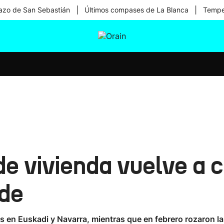
|
|
zo de San Sebastián
Últimos compases de La Blanca
Temper
tura
Ikusmiran
Egural
Salud
Tecnología
e vivienda vuelve a 
lde
s en Euskadi y Navarra, mientras que en febrero rozaron 