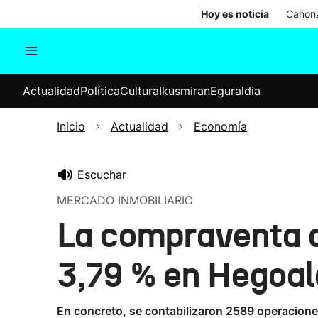
Hoy es noticia
Cañona
Actualidad
Política
Cul
Actualidad
Política
Cultura
Ikusmiran
Eguraldia
Sociedad
Elecciones
Economía
Inicio
Actualidad
Economía
Internacional
Escuchar
MERCADO INMOBILIARIO
La compraventa d
3,79 % en Hegoa
En concreto, se contabilizaron 2589 operacione