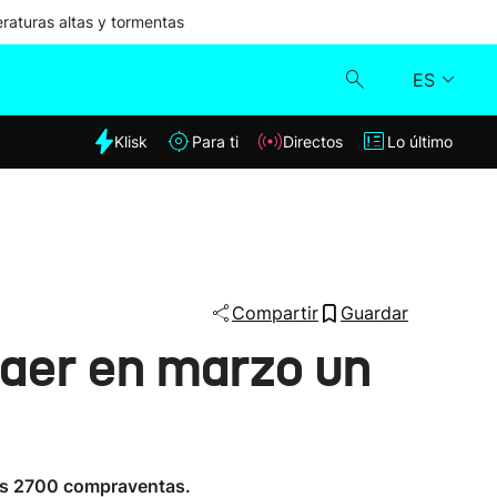
aturas altas y tormentas
ES
dia
Klisk
Para ti
Directos
Lo último
Klisk
Directos
Para ti
Compartir
Guardar
caer en marzo un
Lo último
las 2700 compraventas.