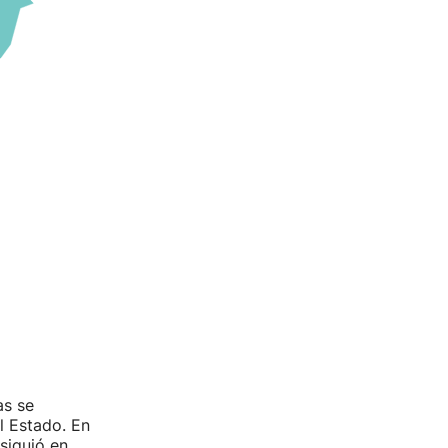
as se
l Estado. En
siguió en